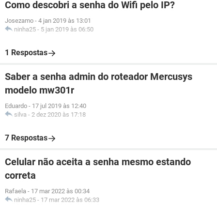
Como descobri a senha do Wifi pelo IP?
Josezamo
-
4 jan 2019 às 13:01
ninha25
-
5 jan 2019 às 06:50
1 Respostas
Saber a senha admin do roteador Mercusys
modelo mw301r
Eduardo
-
17 jul 2019 às 12:40
silva
-
2 dez 2020 às 17:18
7 Respostas
Celular não aceita a senha mesmo estando
correta
Rafaela
-
17 mar 2022 às 00:34
ninha25
-
17 mar 2022 às 06:33