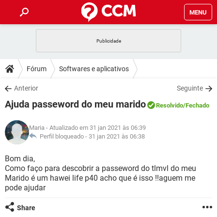
MENU
INÍCIO
JOGOS
WHATSAPP
DICAS
Fórum
Softwares e aplicativos
CELULAR
FACEBOOK
JOGOS
WHATSAPP
DOWNLOADS
Anterior
Seguinte
OUTLOOK
EXCEL
CELULAR
FACEBOOK
Ajuda passeword do meu marido
INSTAGRAM
JOGOS
GMAIL
WHATSAPP
Resolvido
/Fechado
FÓRUM
OUTLOOK
EXCEL
GUIA DE COMPRAS
CELULAR
FACEBOOK
Maria
- Atualizado em 31 jan 2021 às 06:39
INSTAGRAM
JOGOS
GMAIL
WHATSAPP
GLOSSÁRIO
Perfil bloqueado -
31 jan 2021 às 06:38
OUTLOOK
EXCEL
GUIA DE COMPRAS
CELULAR
FACEBOOK
INSTAGRAM
JOGOS
GMAIL
WHATSAPP
Bom dia,
OUTLOOK
EXCEL
Como faço para descobrir a passeword do tlmvl do meu
GUIA DE COMPRAS
CELULAR
FACEBOOK
Marido é um hawei life p40 acho que é isso !!aguem me
INSTAGRAM
GMAIL
pode ajudar
OUTLOOK
EXCEL
GUIA DE COMPRAS
INSTAGRAM
GMAIL
Share