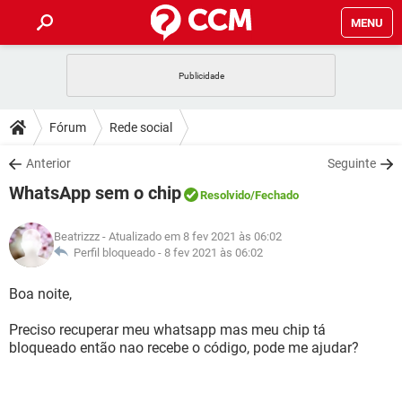
MENU
INÍCIO
JOGOS
WHATSAPP
DICAS
Fórum
Rede social
CELULAR
FACEBOOK
JOGOS
WHATSAPP
DOWNLOADS
Anterior
Seguinte
OUTLOOK
EXCEL
CELULAR
FACEBOOK
WhatsApp sem o chip
INSTAGRAM
JOGOS
GMAIL
WHATSAPP
Resolvido
/Fechado
FÓRUM
OUTLOOK
EXCEL
GUIA DE COMPRAS
CELULAR
FACEBOOK
Beatrizzz
- Atualizado em 8 fev 2021 às 06:02
INSTAGRAM
JOGOS
GMAIL
WHATSAPP
GLOSSÁRIO
Perfil bloqueado -
8 fev 2021 às 06:02
OUTLOOK
EXCEL
GUIA DE COMPRAS
CELULAR
FACEBOOK
INSTAGRAM
JOGOS
GMAIL
WHATSAPP
Boa noite,
OUTLOOK
EXCEL
GUIA DE COMPRAS
CELULAR
FACEBOOK
Preciso recuperar meu whatsapp mas meu chip tá
INSTAGRAM
GMAIL
bloqueado então nao recebe o código, pode me ajudar?
OUTLOOK
EXCEL
GUIA DE COMPRAS
INSTAGRAM
GMAIL