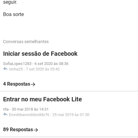
seguir.
Boa sorte
Conversas semelhantes
Iniciar sessão de Facebook
SofiaLopes1283
-
6 set 2020 às 08:36
ninha25
-
7 set 2020 às 05:42
4 Respostas
Entrar no meu Facebook Lite
rita
-
30 mai 2018 às 14:31
Eronildoeronildonildo76
-
25 mai 2019 às 01:30
89 Respostas