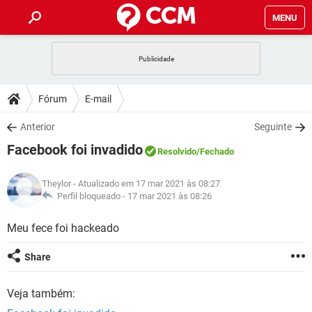
MENU
INÍCIO
JOGOS
WHATSAPP
DICAS
Fórum
E-mail
CELULAR
FACEBOOK
JOGOS
WHATSAPP
DOWNLOADS
Anterior
Seguinte
OUTLOOK
EXCEL
CELULAR
FACEBOOK
Facebook foi invadido
INSTAGRAM
JOGOS
GMAIL
WHATSAPP
Resolvido
/Fechado
FÓRUM
OUTLOOK
EXCEL
GUIA DE COMPRAS
CELULAR
FACEBOOK
Theylor
- Atualizado em 17 mar 2021 às 08:27
INSTAGRAM
JOGOS
GMAIL
WHATSAPP
GLOSSÁRIO
Perfil bloqueado -
17 mar 2021 às 08:26
OUTLOOK
EXCEL
GUIA DE COMPRAS
CELULAR
FACEBOOK
INSTAGRAM
JOGOS
GMAIL
WHATSAPP
Meu fece foi hackeado
OUTLOOK
EXCEL
GUIA DE COMPRAS
CELULAR
FACEBOOK
Share
INSTAGRAM
GMAIL
OUTLOOK
EXCEL
GUIA DE COMPRAS
Veja também:
INSTAGRAM
GMAIL