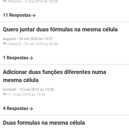
Nilssilva
-
2 mai 2016 às 20:28
11 Respostas
Quero juntar duas fórmulas na mesma célula
augusto
-
24 set 2020 às 15:57
ninha25
-
26 set 2020 às 06:48
1 Respostas
Adicionar duas funções diferentes numa
mesma célula
karstark
-
15 mai 2014 às 13:30
C
-
9 abr 2018 às 15:55
4 Respostas
Duas formulas na mesma célula