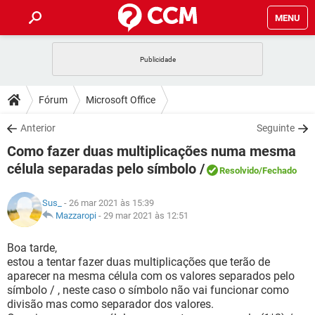
MENU
INÍCIO
JOGOS
WHATSAPP
DICAS
Fórum
Microsoft Office
CELULAR
FACEBOOK
JOGOS
WHATSAPP
DOWNLOADS
Anterior
Seguinte
OUTLOOK
EXCEL
CELULAR
FACEBOOK
Como fazer duas multiplicações numa mesma
INSTAGRAM
JOGOS
GMAIL
WHATSAPP
FÓRUM
OUTLOOK
EXCEL
célula separadas pelo símbolo /
Resolvido
/Fechado
GUIA DE COMPRAS
CELULAR
FACEBOOK
INSTAGRAM
JOGOS
GMAIL
WHATSAPP
GLOSSÁRIO
OUTLOOK
EXCEL
Sus_
- 26 mar 2021 às 15:39
GUIA DE COMPRAS
CELULAR
FACEBOOK
Mazzaropi
-
29 mar 2021 às 12:51
INSTAGRAM
JOGOS
GMAIL
WHATSAPP
OUTLOOK
EXCEL
Boa tarde,
GUIA DE COMPRAS
CELULAR
FACEBOOK
INSTAGRAM
GMAIL
estou a tentar fazer duas multiplicações que terão de
OUTLOOK
EXCEL
aparecer na mesma célula com os valores separados pelo
GUIA DE COMPRAS
símbolo / , neste caso o símbolo não vai funcionar como
INSTAGRAM
GMAIL
divisão mas como separador dos valores.