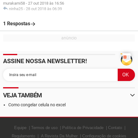
murakami58
-
27 out 2018 às 16:56
ninha25
-
28 out 2018 às 06:39
1 Respostas
ASSINE NOSSA NEWSLETTER!
VEJA TAMBÉM
Como congelar celula no excel
Equipe
Termos de uso
Política de Privacidade
Contato
Regulamento
A Revista Da Mulher
Configuração de cookies