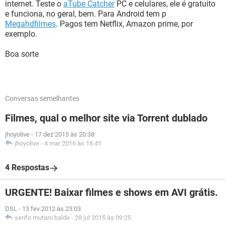
internet. Teste o
aTube Catcher
PC e celulares, ele é gratuito
e funciona, no geral, bem. Para Android tem p
Megahdfilmes
. Pagos tem Netflix, Amazon prime, por
exemplo.
Boa sorte
Conversas semelhantes
Filmes, qual o melhor site via Torrent dublado
jhoyolive
-
17 dez 2015 às 20:38
jhoyolive
-
4 mar 2016 às 16:41
4 Respostas
URGENTE! Baixar filmes e shows em AVI grátis.
DSL
-
13 fev 2012 às 23:03
serifo mutaro balde
-
28 jul 2015 às 09:25