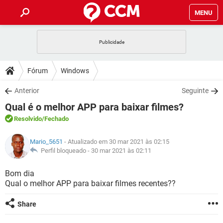
MENU
INÍCIO
JOGOS
WHATSAPP
DICAS
Fórum
Windows
CELULAR
FACEBOOK
JOGOS
WHATSAPP
DOWNLOADS
Anterior
Seguinte
OUTLOOK
EXCEL
CELULAR
FACEBOOK
Qual é o melhor APP para baixar filmes?
INSTAGRAM
JOGOS
GMAIL
WHATSAPP
FÓRUM
OUTLOOK
EXCEL
Resolvido
/Fechado
GUIA DE COMPRAS
CELULAR
FACEBOOK
INSTAGRAM
JOGOS
GMAIL
WHATSAPP
GLOSSÁRIO
OUTLOOK
Mario_5651
- Atualizado em 30 mar 2021 às 02:15
EXCEL
GUIA DE COMPRAS
CELULAR
FACEBOOK
Perfil bloqueado -
30 mar 2021 às 02:11
INSTAGRAM
JOGOS
GMAIL
WHATSAPP
OUTLOOK
EXCEL
Bom dia
GUIA DE COMPRAS
CELULAR
FACEBOOK
Qual o melhor APP para baixar filmes recentes??
INSTAGRAM
GMAIL
OUTLOOK
EXCEL
GUIA DE COMPRAS
Share
INSTAGRAM
GMAIL