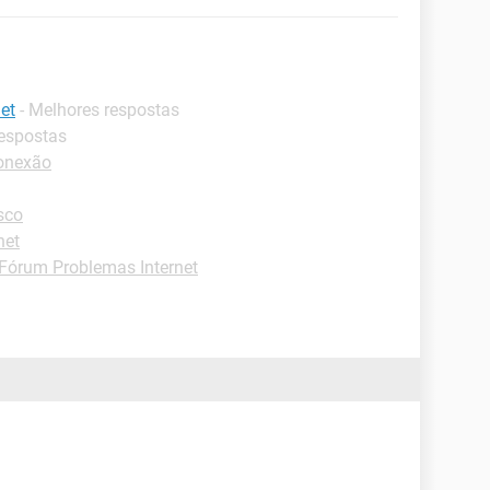
et
- Melhores respostas
respostas
onexão
sco
net
Fórum Problemas Internet