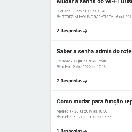
Mudar a senha do Wi-FI Bris
Gleuson
-
3 nov 2017 às 15:43
TEREZINHAOLIVEIRABATISTA
-
6 out 201
2 Respostas
Saber a senha admin do ro
Eduardo
-
17 jul 2019 às 12:40
silva
-
2 dez 2020 às 17:18
7 Respostas
Como mudar para função repe
Andrecia
-
20 jul 2019 às 10:56
ninha25
-
21 jul 2019 às 05:55
1 Respostas