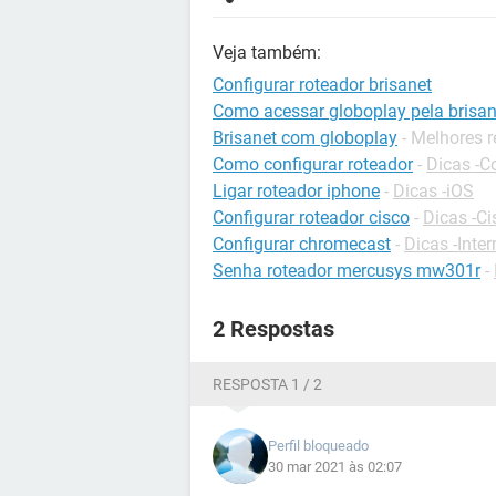
Veja também:
Configurar roteador brisanet
Como acessar globoplay pela brisan
Brisanet com globoplay
- Melhores 
Como configurar roteador
-
Dicas -C
Ligar roteador iphone
-
Dicas -iOS
Configurar roteador cisco
-
Dicas -Ci
Configurar chromecast
-
Dicas -Inter
Senha roteador mercusys mw301r
-
2 Respostas
RESPOSTA 1 / 2
Perfil bloqueado
30 mar 2021 às 02:07