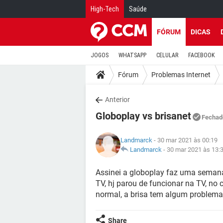
High-Tech
Saúde
FÓRUM
DICAS
JOGOS
WHATSAPP
CELULAR
FACEBOOK
Fórum
Problemas Internet
Anterior
Globoplay vs brisanet
Fechad
Landmarck
- 30 mar 2021 às 00:19
Landmarck
-
30 mar 2021 às 13:
Assinei a globoplay faz uma sema
TV, hj parou de funcionar na TV, no 
normal, a brisa tem algum problem
Share