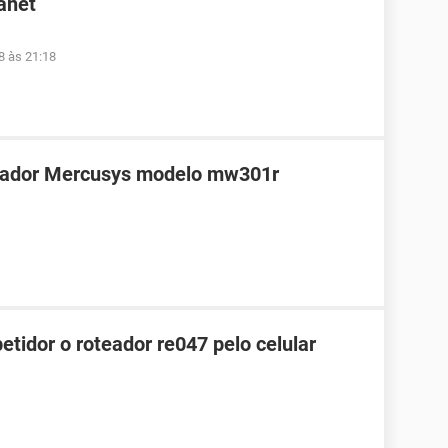
anet
8 às 21:18
teador Mercusys modelo mw301r
tidor o roteador re047 pelo celular