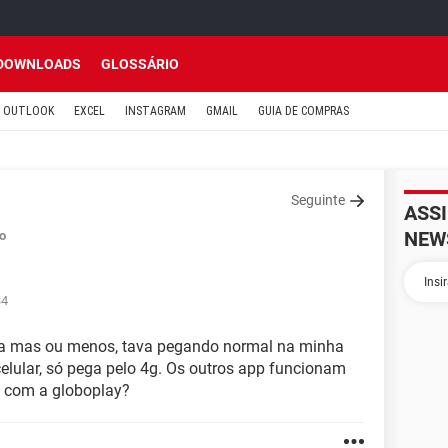
DOWNLOADS
GLOSSÁRIO
OUTLOOK
EXCEL
INSTAGRAM
GMAIL
GUIA DE COMPRAS
Seguinte
ASS
NEW
o
34
na mas ou menos, tava pegando normal na minha
celular, só pega pelo 4g. Os outros app funcionam
a com a globoplay?