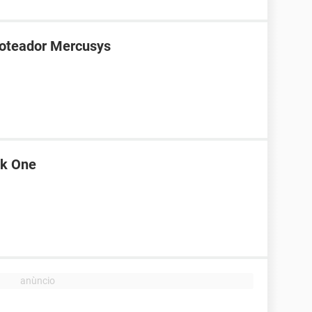
roteador Mercusys
nk One