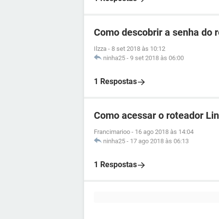
Como descobrir a senha do 
Ilzza
-
8 set 2018 às 10:12
ninha25
-
9 set 2018 às 06:00
1 Respostas
Como acessar o roteador Li
Francimarioo
-
16 ago 2018 às 14:04
ninha25
-
17 ago 2018 às 06:13
1 Respostas