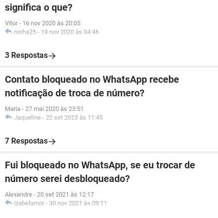
significa o que?
Vitor
-
16 nov 2020 às 20:05
ninha25
-
19 nov 2020 às 04:46
3 Respostas
Contato bloqueado no WhatsApp recebe
notificação de troca de número?
Maria
-
27 mai 2020 às 23:51
Jaqueline
-
22 set 2023 às 11:45
7 Respostas
Fui bloqueado no WhatsApp, se eu trocar de
número serei desbloqueado?
Alexandre
-
20 set 2021 às 12:17
izabelamor
-
30 nov 2021 às 09:11