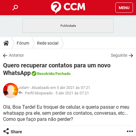
MENU
INÍCIO
JOGOS
WHATSAPP
DICAS
Fórum
Rede social
CELULAR
FACEBOOK
JOGOS
WHATSAPP
DOWNLOADS
Anterior
Seguinte
OUTLOOK
EXCEL
CELULAR
FACEBOOK
Quero recuperar contatos para um novo
INSTAGRAM
JOGOS
GMAIL
WHATSAPP
FÓRUM
OUTLOOK
EXCEL
WhatsApp
Resolvido
/Fechado
GUIA DE COMPRAS
CELULAR
FACEBOOK
INSTAGRAM
JOGOS
GMAIL
WHATSAPP
GLOSSÁRIO
OUTLOOK
EXCEL
JotaH
- Atualizado em 5 abr 2021 às 07:21
GUIA DE COMPRAS
CELULAR
FACEBOOK
Perfil bloqueado -
5 abr 2021 às 07:21
INSTAGRAM
JOGOS
GMAIL
WHATSAPP
OUTLOOK
EXCEL
Olá, Boa Tarde! Eu troquei de celular, e queria passar o meu
GUIA DE COMPRAS
CELULAR
FACEBOOK
INSTAGRAM
GMAIL
whatsapp pra ele, sem perder os contatos, conversas, etc...
OUTLOOK
EXCEL
Como que faço para não perder?
GUIA DE COMPRAS
INSTAGRAM
GMAIL
Share