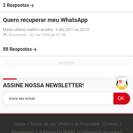
2 Respostas
Quero recuperar meu WhatsApp
Maria celiane coelho carvalho
-
6 dez 2017 às 20:35
Rosemeire
-
30 mai 2020 às 21:49
88 Respostas
ASSINE NOSSA NEWSLETTER!
Equipe
Termos de uso
Política de Privacidade
Contato
Regulamento
A Revista Da Mulher
Configuração de cookies