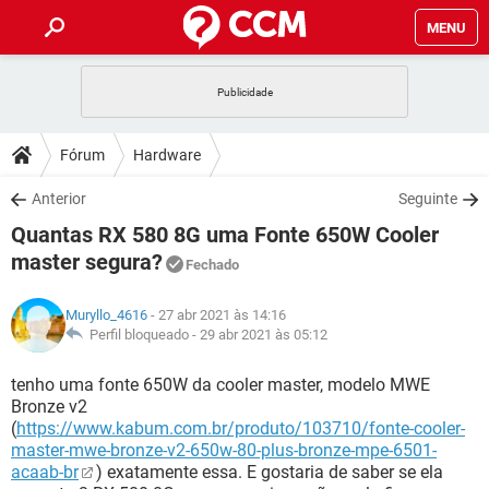
MENU
INÍCIO
JOGOS
WHATSAPP
DICAS
Fórum
Hardware
CELULAR
FACEBOOK
JOGOS
WHATSAPP
DOWNLOADS
Anterior
Seguinte
OUTLOOK
EXCEL
CELULAR
FACEBOOK
Quantas RX 580 8G uma Fonte 650W Cooler
INSTAGRAM
JOGOS
GMAIL
WHATSAPP
FÓRUM
OUTLOOK
EXCEL
master segura?
Fechado
GUIA DE COMPRAS
CELULAR
FACEBOOK
INSTAGRAM
JOGOS
GMAIL
WHATSAPP
GLOSSÁRIO
OUTLOOK
EXCEL
Muryllo_4616
- 27 abr 2021 às 14:16
GUIA DE COMPRAS
CELULAR
FACEBOOK
Perfil bloqueado -
29 abr 2021 às 05:12
INSTAGRAM
JOGOS
GMAIL
WHATSAPP
OUTLOOK
EXCEL
tenho uma fonte 650W da cooler master, modelo MWE
GUIA DE COMPRAS
CELULAR
FACEBOOK
INSTAGRAM
GMAIL
Bronze v2
OUTLOOK
EXCEL
(
https://www.kabum.com.br/produto/103710/fonte-cooler-
GUIA DE COMPRAS
master-mwe-bronze-v2-650w-80-plus-bronze-mpe-6501-
INSTAGRAM
GMAIL
acaab-br
) exatamente essa. E gostaria de saber se ela