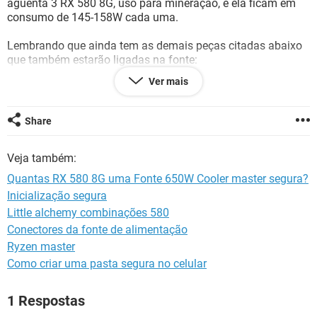
aguenta 3 RX 580 8G, uso para mineração, e ela ficam em
GUIA DE COMPRAS
consumo de 145-158W cada uma.
Lembrando que ainda tem as demais peças citadas abaixo
que também estarão ligadas na fonte:
Ver mais
placa-mãe ATX
Ryzen 5 1600AF
Share
2 Fans(1 com led 120MM, e 1 sem led 80MM)
Veja também:
Memoria RAM 8G 2666Mhz
Quantas RX 580 8G uma Fonte 650W Cooler master segura?
Inicialização segura
Cooler padrão AMD
Little alchemy combinações 580
Gabinete Padrão, sem led.
Conectores da fonte de alimentação
Ryzen master
Como criar uma pasta segura no celular
1 Respostas