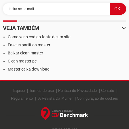
VEJA TAMBÉM
Como ver o codigo fonte de um site
Easeus partition master
Baixar clean master
Clean master pc
Master caixa download
Equipe
Termos de uso
Política de Privacidade
Contato
Regulamento
A Revista Da Mulher
Configuração de cookies