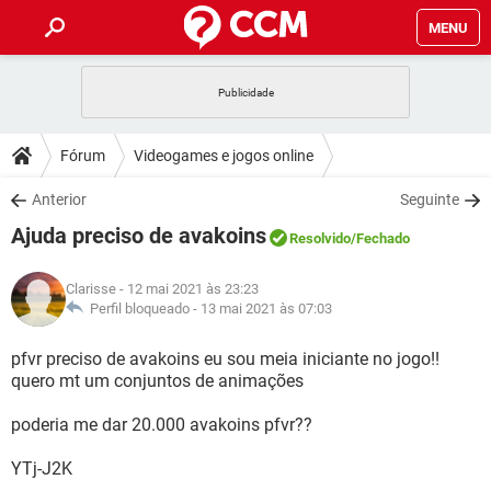
MENU
INÍCIO
JOGOS
WHATSAPP
DICAS
Fórum
Videogames e jogos online
CELULAR
FACEBOOK
JOGOS
WHATSAPP
DOWNLOADS
Anterior
Seguinte
OUTLOOK
EXCEL
CELULAR
FACEBOOK
Ajuda preciso de avakoins
INSTAGRAM
JOGOS
GMAIL
WHATSAPP
Resolvido
/Fechado
FÓRUM
OUTLOOK
EXCEL
GUIA DE COMPRAS
CELULAR
FACEBOOK
Clarisse
- 12 mai 2021 às 23:23
INSTAGRAM
JOGOS
GMAIL
WHATSAPP
GLOSSÁRIO
Perfil bloqueado -
13 mai 2021 às 07:03
OUTLOOK
EXCEL
GUIA DE COMPRAS
CELULAR
FACEBOOK
INSTAGRAM
JOGOS
GMAIL
WHATSAPP
pfvr preciso de avakoins eu sou meia iniciante no jogo!!
OUTLOOK
EXCEL
quero mt um conjuntos de animações
GUIA DE COMPRAS
CELULAR
FACEBOOK
INSTAGRAM
GMAIL
poderia me dar 20.000 avakoins pfvr??
OUTLOOK
EXCEL
GUIA DE COMPRAS
INSTAGRAM
GMAIL
YTj-J2K