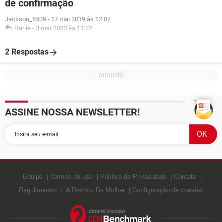
de confirmação
Jackson_8509
-
17 mai 2019 às 12:07
Danie
-
3 mar 2020 às 11:22
2 Respostas
ASSINE NOSSA NEWSLETTER!
Equipe
Termos de uso
Política de Privacidade
Contato
Regulamento
A Revista Da Mulher
Configuração de cookies