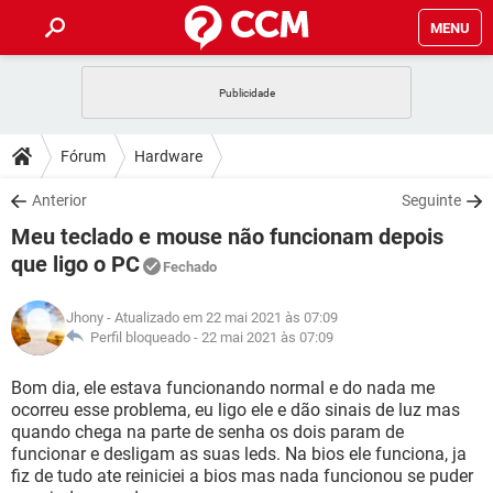
MENU
INÍCIO
JOGOS
WHATSAPP
DICAS
Fórum
Hardware
CELULAR
FACEBOOK
JOGOS
WHATSAPP
DOWNLOADS
Anterior
Seguinte
OUTLOOK
EXCEL
CELULAR
FACEBOOK
Meu teclado e mouse não funcionam depois
INSTAGRAM
JOGOS
GMAIL
WHATSAPP
FÓRUM
OUTLOOK
EXCEL
que ligo o PC
Fechado
GUIA DE COMPRAS
CELULAR
FACEBOOK
INSTAGRAM
JOGOS
GMAIL
WHATSAPP
GLOSSÁRIO
OUTLOOK
EXCEL
Jhony
- Atualizado em 22 mai 2021 às 07:09
GUIA DE COMPRAS
CELULAR
FACEBOOK
Perfil bloqueado -
22 mai 2021 às 07:09
INSTAGRAM
JOGOS
GMAIL
WHATSAPP
OUTLOOK
EXCEL
Bom dia, ele estava funcionando normal e do nada me
GUIA DE COMPRAS
CELULAR
FACEBOOK
INSTAGRAM
GMAIL
ocorreu esse problema, eu ligo ele e dão sinais de luz mas
OUTLOOK
EXCEL
quando chega na parte de senha os dois param de
GUIA DE COMPRAS
funcionar e desligam as suas leds. Na bios ele funciona, ja
INSTAGRAM
GMAIL
fiz de tudo ate reiniciei a bios mas nada funcionou se puder