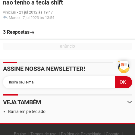
nao tenho a tecla shift
vinicius
-
21 jul 2012 às 19:47
Marco
-
7 jul 2023 às 13:54
3 Respostas
ASSINE NOSSA NEWSLETTER!
VEJA TAMBÉM
Barra em pé teclado
Equipe
Termos de uso
Política de Privacidade
Contato