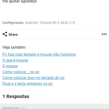
me ajudar agradeço
GUIA DE COMPRAS
Configuração:
Android / Chrome 90.0.4430.210
Share
Veja também:
Pc liga mas teclado e mouse não funciona
O que é mouse
X mouse
Como colocar _ no pc
Como colocar grau no teclado do pc
Qual e a tecla windows no pc
1 Respostas
RESPOSTA 1 / 1