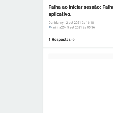
Falha ao iniciar sessão: Fal
aplicativo.
Danidanny
-
2 set 2021 às 16:18
ninha25
-
5 set 2021 às 05:36
1 Respostas