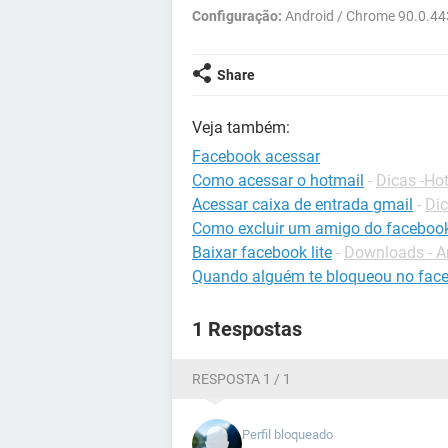
Configuração:
Android / Chrome 90.0.4
Share
Veja também:
Facebook acessar
Como acessar o hotmail
-
Dicas -Ho
Acessar caixa de entrada gmail
-
Dic
Como excluir um amigo do faceboo
Baixar facebook lite
-
Downloads - A
Quando alguém te bloqueou no fac
1 Respostas
RESPOSTA 1 / 1
Perfil bloqueado