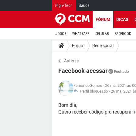
High-Tech
Saúde
FÓRUM
DICAS
JOGOS
WHATSAPP
CELULAR
FACEBOOK
Fórum
Rede social
Anterior
Facebook acessar
Fechado
FernandoGomes
- 26 mai 2021 às 0
Perfil bloqueado -
26 mai 2021 à
Bom dia,
Quero receber código pra recupera