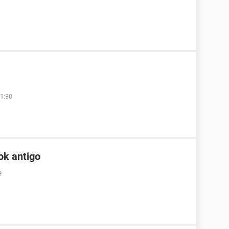
1:30
ok antigo
9