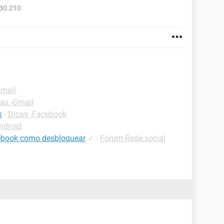
430.210
tmail
as -Gmail
k
-
Dicas -Facebook
ndroid
ebook como desbloquear
✓
-
Fórum Rede social