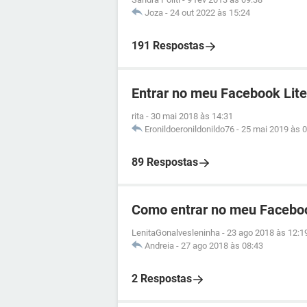
Joza
-
24 out 2022 às 15:24
191 Respostas
Entrar no meu Facebook Lite
rita
-
30 mai 2018 às 14:31
Eronildoeronildonildo76
-
25 mai 2019 às 0
89 Respostas
Como entrar no meu Facebo
LenitaGonalvesleninha
-
23 ago 2018 às 12:1
Andreia
-
27 ago 2018 às 08:43
2 Respostas