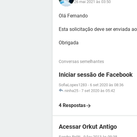
26 mai 2021 às 03:50
Olá Fernando
Esta solicitação deve ser enviada 
Obrigada
Conversas semelhantes
Iniciar sessão de Facebook
SofiaLopes1283
-
6 set 2020 às 08:36
ninha25
-
7 set 2020 às 05:42
4 Respostas
Acessar Orkut Antigo
Sandra Politi
-
9 fev 2013 às 09:38