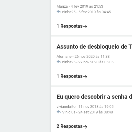
Mariza
-
4 fev 2019 às 21:53
ninha25
-
5 fev 2019 às 04:45
1 Respostas
Assunto de desbloqueio de 
Atumane
-
26 nov 2020 às 11:38
ninha25
-
27 nov 2020 às 05:05
1 Respostas
Eu quero descobrir a senha d
vivianebrito
-
11 nov 2018 às 19:05
Vinicius
-
24 set 2019 às 08:48
2 Respostas