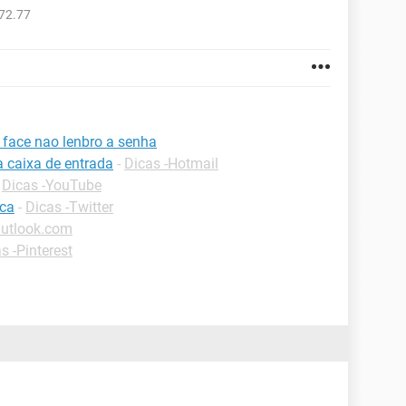
72.77
face nao lenbro a senha
a caixa de entrada
-
Dicas -Hotmail
-
Dicas -YouTube
ica
-
Dicas -Twitter
Outlook.com
s -Pinterest