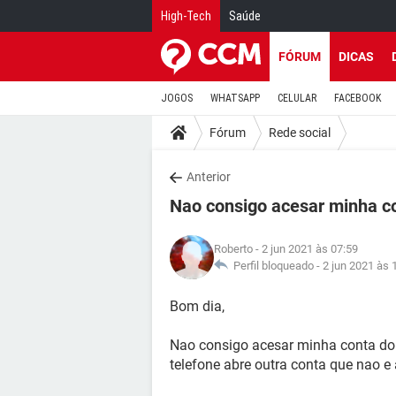
High-Tech
Saúde
FÓRUM
DICAS
JOGOS
WHATSAPP
CELULAR
FACEBOOK
Fórum
Rede social
Anterior
Nao consigo acesar minha co
Roberto
- 2 jun 2021 às 07:59
Perfil bloqueado -
2 jun 2021 às 
Bom dia,
Nao consigo acesar minha conta do 
telefone abre outra conta que nao 