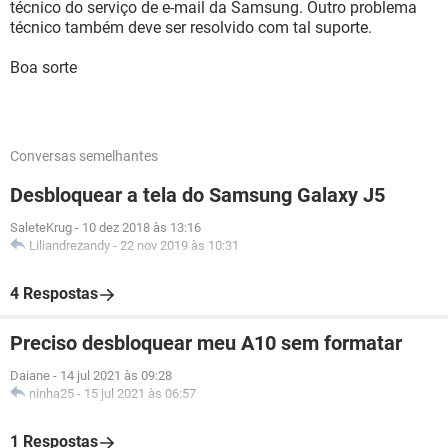
técnico do serviço de e-mail da Samsung. Outro problema
técnico também deve ser resolvido com tal suporte.
Boa sorte
Conversas semelhantes
Desbloquear a tela do Samsung Galaxy J5
SaleteKrug
-
10 dez 2018 às 13:16
Liliandrezandy
-
22 nov 2019 às 10:31
4 Respostas
Preciso desbloquear meu A10 sem formatar
Daiane
-
14 jul 2021 às 09:28
ninha25
-
15 jul 2021 às 06:57
1 Respostas