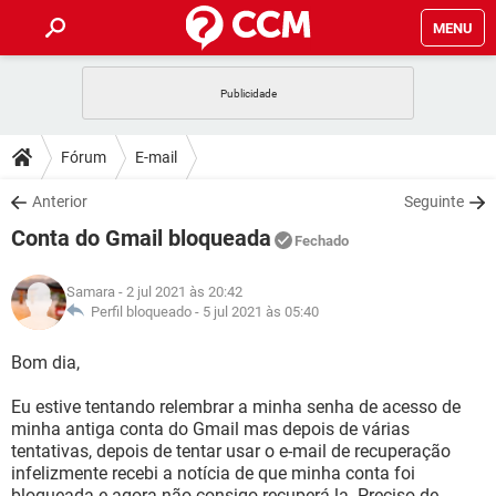
MENU
INÍCIO
JOGOS
WHATSAPP
DICAS
Fórum
E-mail
CELULAR
FACEBOOK
JOGOS
WHATSAPP
DOWNLOADS
Anterior
Seguinte
OUTLOOK
EXCEL
CELULAR
FACEBOOK
Conta do Gmail bloqueada
INSTAGRAM
JOGOS
GMAIL
WHATSAPP
Fechado
FÓRUM
OUTLOOK
EXCEL
GUIA DE COMPRAS
CELULAR
FACEBOOK
Samara
- 2 jul 2021 às 20:42
INSTAGRAM
JOGOS
GMAIL
WHATSAPP
GLOSSÁRIO
Perfil bloqueado -
5 jul 2021 às 05:40
OUTLOOK
EXCEL
GUIA DE COMPRAS
CELULAR
FACEBOOK
INSTAGRAM
JOGOS
GMAIL
WHATSAPP
Bom dia,
OUTLOOK
EXCEL
GUIA DE COMPRAS
CELULAR
FACEBOOK
Eu estive tentando relembrar a minha senha de acesso de
INSTAGRAM
GMAIL
minha antiga conta do Gmail mas depois de várias
OUTLOOK
EXCEL
GUIA DE COMPRAS
tentativas, depois de tentar usar o e-mail de recuperação
INSTAGRAM
GMAIL
infelizmente recebi a notícia de que minha conta foi
bloqueada e agora não consigo recuperá-la. Preciso de