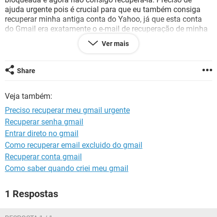
GUIA DE COMPRAS
ajuda urgente pois é crucial para que eu também consiga
recuperar minha antiga conta do Yahoo, já que esta conta
do Gmail era exatamente o e-mail de recuperação de minha
conta Yahoo onde tenho um conteúdo muito valioso que
Ver mais
preciso recuperar e minha vida depende e muito disso. Por
favor me ajudem! Não sei mais o que fazer e nem a quem
recorrer
Share
Configuração:
Android / Chrome 91.0.4472.120
Veja também:
Preciso recuperar meu gmail urgente
Recuperar senha gmail
Entrar direto no gmail
Como recuperar email excluido do gmail
Recuperar conta gmail
Como saber quando criei meu gmail
1 Respostas