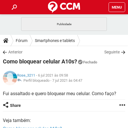
MENU
INÍCIO
JOGOS
WHATSAPP
DICAS
Fórum
Smartphones e tablets
CELULAR
FACEBOOK
JOGOS
WHATSAPP
DOWNLOADS
Anterior
Seguinte
OUTLOOK
EXCEL
CELULAR
FACEBOOK
Como bloquear celular A10s?
INSTAGRAM
JOGOS
GMAIL
WHATSAPP
Fechado
FÓRUM
OUTLOOK
EXCEL
GUIA DE COMPRAS
CELULAR
FACEBOOK
Rose_3211
- 6 jul 2021 às 09:58
INSTAGRAM
JOGOS
GMAIL
WHATSAPP
GLOSSÁRIO
Perfil bloqueado -
7 jul 2021 às 04:47
OUTLOOK
EXCEL
GUIA DE COMPRAS
CELULAR
FACEBOOK
INSTAGRAM
JOGOS
GMAIL
WHATSAPP
Fui assaltado e quero bloquear meu celular. Como faço?
OUTLOOK
EXCEL
GUIA DE COMPRAS
CELULAR
FACEBOOK
Share
INSTAGRAM
GMAIL
OUTLOOK
EXCEL
GUIA DE COMPRAS
Veja também:
INSTAGRAM
GMAIL