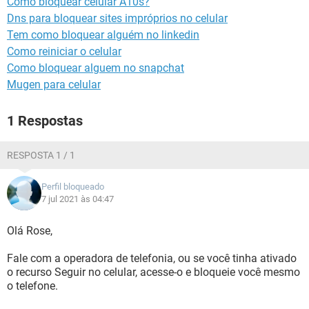
Como bloquear celular A10s?
GUIA DE COMPRAS
Dns para bloquear sites impróprios no celular
Tem como bloquear alguém no linkedin
Como reiniciar o celular
Como bloquear alguem no snapchat
Mugen para celular
1 Respostas
RESPOSTA 1 / 1
Perfil bloqueado
7 jul 2021 às 04:47
Olá Rose,
Fale com a operadora de telefonia, ou se você tinha ativado
o recurso Seguir no celular, acesse-o e bloqueie você mesmo
o telefone.