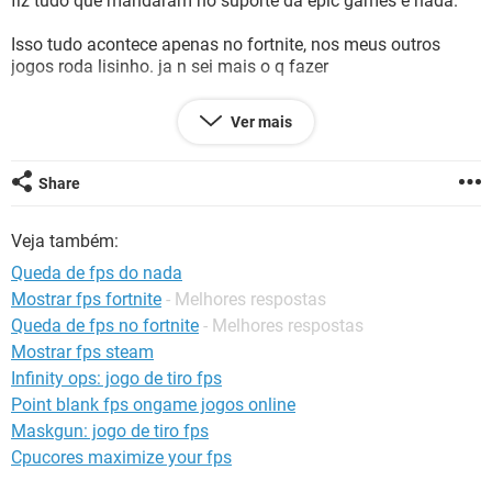
fiz tudo que mandaram no suporte da epic games e nada.
GUIA DE COMPRAS
Isso tudo acontece apenas no fortnite, nos meus outros
jogos roda lisinho. ja n sei mais o q fazer
configs do meu pc:
Ver mais
Processador: Intel(R) Core(TM) i5-7400 CPU @ 3.00GHz 3.00
GHz
16gb ram
Share
ssd 250gb
placa de vídeo GTX 1660 Super
Veja também:
Fonte 600w
Queda de fps do nada
Mostrar fps fortnite
- Melhores respostas
Queda de fps no fortnite
- Melhores respostas
Mostrar fps steam
Infinity ops: jogo de tiro fps
Point blank fps ongame jogos online
Maskgun: jogo de tiro fps
Cpucores maximize your fps