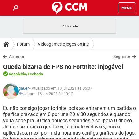
MENU
INÍCIO
JOGOS
WHATSAPP
DICAS
Fórum
Videogames e jogos online
CELULAR
FACEBOOK
JOGOS
WHATSAPP
DOWNLOADS
Anterior
Seguinte
OUTLOOK
EXCEL
CELULAR
FACEBOOK
Queda bizarra de FPS no Fortnite: injogável
INSTAGRAM
JOGOS
GMAIL
WHATSAPP
FÓRUM
OUTLOOK
EXCEL
Resolvido
/Fechado
GUIA DE COMPRAS
CELULAR
FACEBOOK
INSTAGRAM
JOGOS
GMAIL
WHATSAPP
GLOSSÁRIO
OUTLOOK
gauer
- Atualizado em 10 jul 2021 às 06:07
EXCEL
GUIA DE COMPRAS
CELULAR
FACEBOOK
Juan -
16 jan 2022 às 19:12
INSTAGRAM
JOGOS
GMAIL
WHATSAPP
OUTLOOK
EXCEL
Eu não consigo jogar fortnite, pois ao entrar em um partida o
GUIA DE COMPRAS
CELULAR
FACEBOOK
fps fica cravado em 0 por uns 20 a 30 segundos e quando
INSTAGRAM
GMAIL
volta sobe pra 60 fica poucos segundos e cai para 0 dnovo.
OUTLOOK
EXCEL
GUIA DE COMPRAS
Ja não sei mais o que fazer, ja atualizei drivers, baixei
INSTAGRAM
GMAIL
aplicativos, mexi por meia hora nas configs gráficas do jogo,