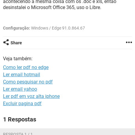
acontecendo a mesma coisa com os .doc e xls, então
GUIA DE COMPRAS
desinstalei o Microsoft Office 365, uso o Libre.
Configuração:
Windows / Edge 91.0.864.67
Share
Veja também:
Como ler pdf no edge
Ler email hotmail
Como pesquisar no pdf
Ler email yahoo
Ler pdf em voz alta iphone
Excluir pagina pdf
1 Respostas
RESPOSTA 1 / 1