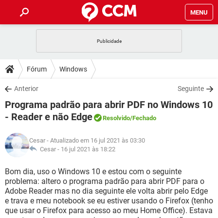
MENU
INÍCIO
JOGOS
WHATSAPP
DICAS
Fórum
Windows
CELULAR
FACEBOOK
JOGOS
WHATSAPP
DOWNLOADS
Anterior
Seguinte
OUTLOOK
EXCEL
CELULAR
FACEBOOK
Programa padrão para abrir PDF no Windows 10
INSTAGRAM
JOGOS
GMAIL
WHATSAPP
FÓRUM
OUTLOOK
EXCEL
- Reader e não Edge
Resolvido
/Fechado
GUIA DE COMPRAS
CELULAR
FACEBOOK
INSTAGRAM
JOGOS
GMAIL
WHATSAPP
GLOSSÁRIO
OUTLOOK
EXCEL
Cesar
- Atualizado em 16 jul 2021 às 03:30
GUIA DE COMPRAS
CELULAR
FACEBOOK
Cesar -
16 jul 2021 às 18:22
INSTAGRAM
JOGOS
GMAIL
WHATSAPP
OUTLOOK
EXCEL
Bom dia, uso o Windows 10 e estou com o seguinte
GUIA DE COMPRAS
CELULAR
FACEBOOK
INSTAGRAM
GMAIL
problema: altero o programa padrão para abrir PDF para o
OUTLOOK
EXCEL
Adobe Reader mas no dia seguinte ele volta abrir pelo Edge
GUIA DE COMPRAS
e trava e meu notebook se eu estiver usando o Firefox (tenho
INSTAGRAM
GMAIL
que usar o Firefox para acesso ao meu Home Office). Estava