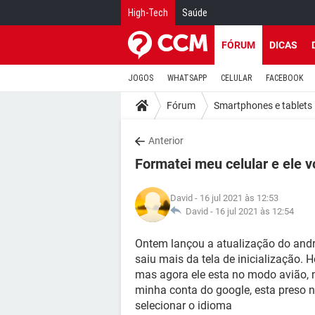
High-Tech
Saúde
FÓRUM
DICAS
JOGOS
WHATSAPP
CELULAR
FACEBOOK
Fórum
Smartphones e tablets
Anterior
Formatei meu celular e ele 
David
- 16 jul 2021 às 12:53
David -
16 jul 2021 às 12:54
Ontem lançou a atualização do androi
saiu mais da tela de inicialização. H
mas agora ele esta no modo avião, n
minha conta do google, esta preso na
selecionar o idioma