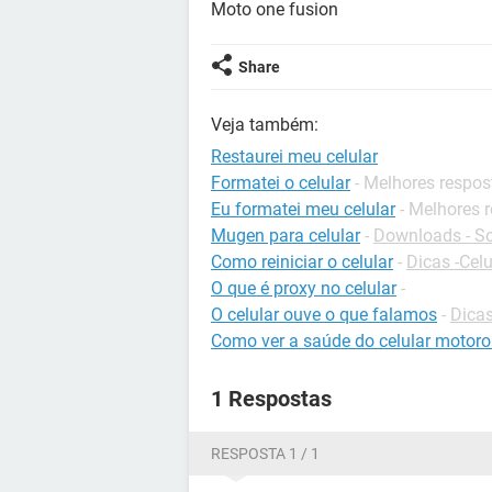
Moto one fusion
Share
Veja também:
Restaurei meu celular
Formatei o celular
- Melhores respos
Eu formatei meu celular
- Melhores 
Mugen para celular
-
Downloads - So
Como reiniciar o celular
-
Dicas -Celu
O que é proxy no celular
-
O celular ouve o que falamos
-
Dicas
Como ver a saúde do celular motoro
1 Respostas
RESPOSTA 1 / 1