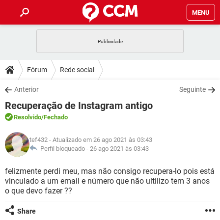
MENU
INÍCIO
JOGOS
WHATSAPP
DICAS
Fórum
Rede social
CELULAR
FACEBOOK
JOGOS
WHATSAPP
DOWNLOADS
Anterior
Seguinte
OUTLOOK
EXCEL
CELULAR
FACEBOOK
Recuperação de Instagram antigo
INSTAGRAM
JOGOS
GMAIL
WHATSAPP
FÓRUM
OUTLOOK
EXCEL
Resolvido
/Fechado
GUIA DE COMPRAS
CELULAR
FACEBOOK
INSTAGRAM
JOGOS
GMAIL
WHATSAPP
GLOSSÁRIO
OUTLOOK
tef432
- Atualizado em 26 ago 2021 às 03:43
EXCEL
GUIA DE COMPRAS
CELULAR
FACEBOOK
Perfil bloqueado -
26 ago 2021 às 03:43
INSTAGRAM
JOGOS
GMAIL
WHATSAPP
OUTLOOK
EXCEL
felizmente perdi meu, mas não consigo recupera-lo pois está
GUIA DE COMPRAS
CELULAR
FACEBOOK
vinculado a um email e número que não ultilizo tem 3 anos
INSTAGRAM
GMAIL
o que devo fazer ??
OUTLOOK
EXCEL
GUIA DE COMPRAS
INSTAGRAM
GMAIL
Share