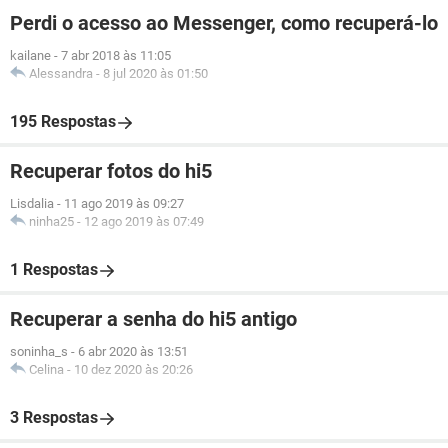
Perdi o acesso ao Messenger, como recuperá-lo
kailane
-
7 abr 2018 às 11:05
Alessandra
-
8 jul 2020 às 01:50
195 Respostas
Recuperar fotos do hi5
Lisdalia
-
11 ago 2019 às 09:27
ninha25
-
12 ago 2019 às 07:49
1 Respostas
Recuperar a senha do hi5 antigo
soninha_s
-
6 abr 2020 às 13:51
Celina
-
10 dez 2020 às 20:26
3 Respostas