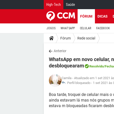
High-Tech
Saúde
FÓRUM
DICAS
JOGOS
WHATSAPP
CELULAR
FACEBOOK
Fórum
Rede social
Anterior
WhatsApp em novo celular, n
desbloquearam
Resolvido
/Fecha
Camila
- Atualizado em 1 set 2021 à
Perfil bloqueado -
1 set 2021 às 
Boa tarde, troquei de celular mais
ainda estavam lá mas nós grupos m
estava m bloqueadas ficaram desblo