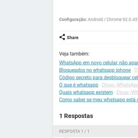
Configuração:
Android / Chrome 92.0.4
Share
Veja também:
WhatsApp em novo celular, não apa
Bloqueados no whatsapp iphone
-
D
Código secreto para desbloquear cel
O que é whatsapp
-
Dicas -WhatsAp
Quais whatsapp existem
-
Dicas -W
Como saber se meu whatsapp está 
1 Respostas
RESPOSTA 1 / 1