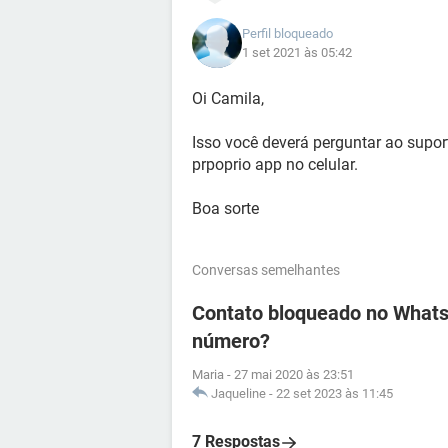
Perfil bloqueado
1 set 2021 às 05:42
Oi Camila,
Isso você deverá perguntar ao suport
prpoprio app no celular.
Boa sorte
Conversas semelhantes
Contato bloqueado no WhatsA
número?
Maria
-
27 mai 2020 às 23:51
Jaqueline
-
22 set 2023 às 11:45
7 Respostas