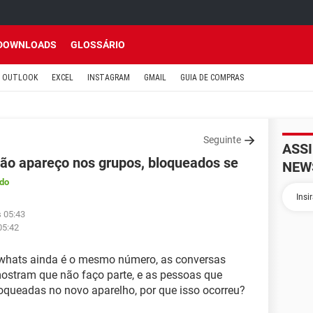
DOWNLOADS
GLOSSÁRIO
OUTLOOK
EXCEL
INSTAGRAM
GMAIL
GUIA DE COMPRAS
Seguinte
ASS
ão apareço nos grupos, bloqueados se
NEW
do
s 05:43
05:42
 o whats ainda é o mesmo número, as conversas
ostram que não faço parte, e as pessoas que
queadas no novo aparelho, por que isso ocorreu?