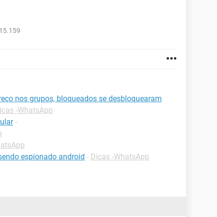
515.159
reço nos grupos, bloqueados se desbloquearam
icas -WhatsApp
ular
-
p
hatsApp
sendo espionado android
-
Dicas -WhatsApp