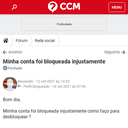
MENU
INÍCIO
JOGOS
WHATSAPP
DICAS
Fórum
Rede social
CELULAR
FACEBOOK
JOGOS
WHATSAPP
DOWNLOADS
Anterior
Seguinte
OUTLOOK
EXCEL
CELULAR
FACEBOOK
Minha conta foi bloqueada injustamente
INSTAGRAM
JOGOS
GMAIL
WHATSAPP
FÓRUM
OUTLOOK
EXCEL
Fechado
GUIA DE COMPRAS
CELULAR
FACEBOOK
INSTAGRAM
JOGOS
GMAIL
WHATSAPP
GLOSSÁRIO
OUTLOOK
Alexandre
- 12 set 2021 às 13:53
EXCEL
GUIA DE COMPRAS
CELULAR
FACEBOOK
Perfil bloqueado -
14 set 2021 às 07:49
INSTAGRAM
JOGOS
GMAIL
WHATSAPP
OUTLOOK
EXCEL
Bom dia,
GUIA DE COMPRAS
CELULAR
FACEBOOK
INSTAGRAM
GMAIL
Mimha conta foi bloqueada injustamente como faço para
OUTLOOK
EXCEL
GUIA DE COMPRAS
desbloquear ?
INSTAGRAM
GMAIL