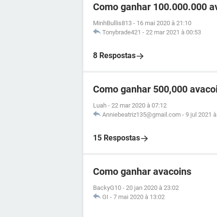
Como ganhar 100.000.000 av
MinhBullis813
-
16 mai 2020 à 21:10
Tonybrade421
-
22 mar 2021 à 00:53
8 Respostas
Como ganhar 500,000 avacoin
Luah
-
22 mar 2020 à 07:12
Anniebeatriz135@gmail.com
-
9 jul 2021 
15 Respostas
Como ganhar avacoins
BackyG10
-
20 jan 2020 à 23:02
GI
-
7 mai 2020 à 13:02