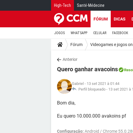
High-Tech
Santé-Médecine
FÓRUM
DICAS
JOGOS
WHATSAPP
CELULAR
FACEBOOK
Fórum
Videogames e jogos on
Anterior
Quero ganhar avacoins
Reso
Gabriel
- 13 set 2021 à 01:44
Perfil bloqueado -
13 set 2021 à 
Bom dia,
Eu quero 10.000.000 avakoins pf
Configuração:
Android / Chrome 55.0.28