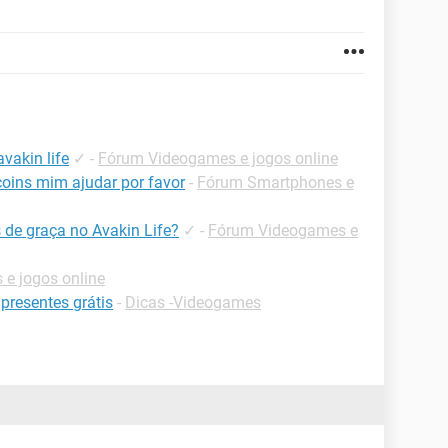
vakin life
✓
-
Fórum Videogames e jogos online
oins mim ajudar por favor
-
Fórum Smartphones e
de graça no Avakin Life?
✓
-
Fórum Videogames e
e jogos online
presentes grátis
-
Dicas -Videogames