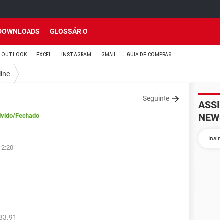
DOWNLOADS
GLOSSÁRIO
OUTLOOK
EXCEL
INSTAGRAM
GMAIL
GUIA DE COMPRAS
line
Seguinte
ASS
NEW
lvido
/Fechado
12:20
83.91