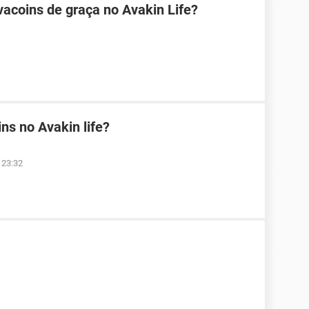
acoins de graça no Avakin Life?
s no Avakin life?
à 23:32