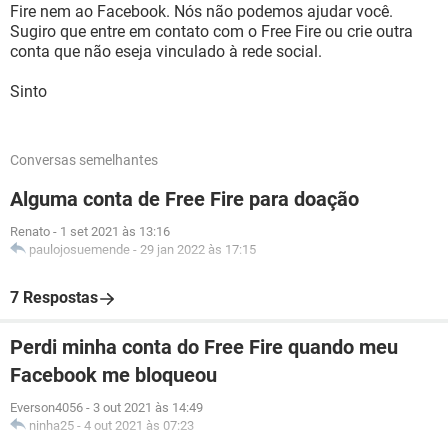
Fire nem ao Facebook. Nós não podemos ajudar você.
Sugiro que entre em contato com o Free Fire ou crie outra
conta que não eseja vinculado à rede social.
Sinto
Conversas semelhantes
Alguma conta de Free Fire para doação
Renato
-
1 set 2021 às 13:16
paulojosuemende
-
29 jan 2022 às 17:15
7 Respostas
Perdi minha conta do Free Fire quando meu
Facebook me bloqueou
Everson4056
-
3 out 2021 às 14:49
ninha25
-
4 out 2021 às 07:23