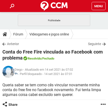
MENU
INÍCIO
JOGOS
WHATSAPP
DICAS
Fórum
Videogames e jogos online
CELULAR
FACEBOOK
JOGOS
WHATSAPP
DOWNLOADS
Anterior
Seguinte
OUTLOOK
EXCEL
CELULAR
FACEBOOK
Conta do Free Fire vinculada ao Facebook com
INSTAGRAM
JOGOS
GMAIL
WHATSAPP
FÓRUM
OUTLOOK
EXCEL
problema
Resolvido
/Fechado
GUIA DE COMPRAS
CELULAR
FACEBOOK
INSTAGRAM
JOGOS
GMAIL
WHATSAPP
GLOSSÁRIO
OUTLOOK
EXCEL
Diego
- Atualizado em 14 set 2021 às 07:02
GUIA DE COMPRAS
CELULAR
FACEBOOK
Perfil bloqueado -
14 set 2021 às 07:01
INSTAGRAM
JOGOS
GMAIL
WHATSAPP
OUTLOOK
EXCEL
Queria saber se tem como cês vincular novamente minha
GUIA DE COMPRAS
CELULAR
FACEBOOK
INSTAGRAM
GMAIL
conta do free fire no facebook novamento. Fui tenta limpa
OUTLOOK
EXCEL
algumas coisa cabei excluído sem querer.
GUIA DE COMPRAS
INSTAGRAM
GMAIL
Share