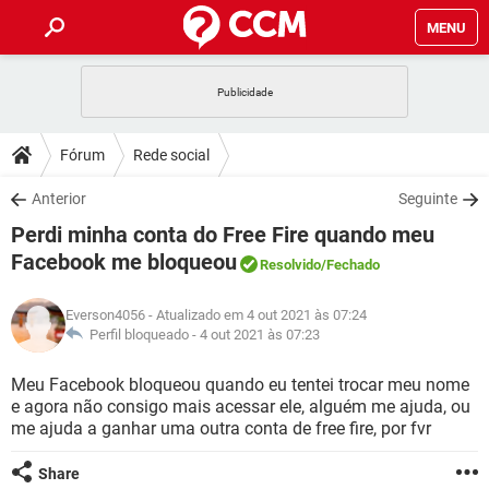
MENU
INÍCIO
JOGOS
WHATSAPP
DICAS
Fórum
Rede social
CELULAR
FACEBOOK
JOGOS
WHATSAPP
DOWNLOADS
Anterior
Seguinte
OUTLOOK
EXCEL
CELULAR
FACEBOOK
Perdi minha conta do Free Fire quando meu
INSTAGRAM
JOGOS
GMAIL
WHATSAPP
FÓRUM
OUTLOOK
EXCEL
Facebook me bloqueou
Resolvido
/Fechado
GUIA DE COMPRAS
CELULAR
FACEBOOK
INSTAGRAM
JOGOS
GMAIL
WHATSAPP
GLOSSÁRIO
OUTLOOK
EXCEL
Everson4056
- Atualizado em 4 out 2021 às 07:24
GUIA DE COMPRAS
CELULAR
FACEBOOK
Perfil bloqueado -
4 out 2021 às 07:23
INSTAGRAM
JOGOS
GMAIL
WHATSAPP
OUTLOOK
EXCEL
Meu Facebook bloqueou quando eu tentei trocar meu nome
GUIA DE COMPRAS
CELULAR
FACEBOOK
INSTAGRAM
GMAIL
e agora não consigo mais acessar ele, alguém me ajuda, ou
OUTLOOK
EXCEL
me ajuda a ganhar uma outra conta de free fire, por fvr
GUIA DE COMPRAS
INSTAGRAM
GMAIL
Share