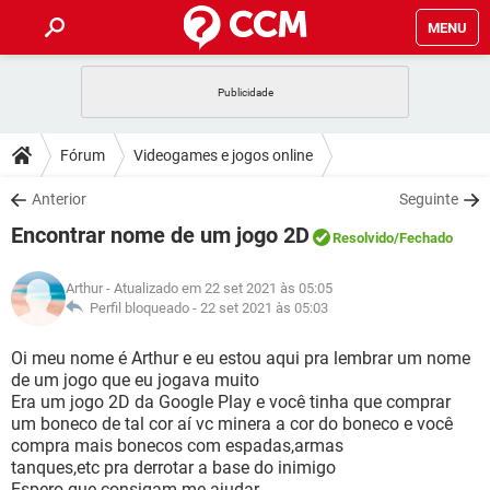
MENU
INÍCIO
JOGOS
WHATSAPP
DICAS
Fórum
Videogames e jogos online
CELULAR
FACEBOOK
JOGOS
WHATSAPP
DOWNLOADS
Anterior
Seguinte
OUTLOOK
EXCEL
CELULAR
FACEBOOK
Encontrar nome de um jogo 2D
INSTAGRAM
JOGOS
GMAIL
WHATSAPP
Resolvido
/Fechado
FÓRUM
OUTLOOK
EXCEL
GUIA DE COMPRAS
CELULAR
FACEBOOK
Arthur
- Atualizado em 22 set 2021 às 05:05
INSTAGRAM
JOGOS
GMAIL
WHATSAPP
GLOSSÁRIO
Perfil bloqueado -
22 set 2021 às 05:03
OUTLOOK
EXCEL
GUIA DE COMPRAS
CELULAR
FACEBOOK
INSTAGRAM
JOGOS
GMAIL
WHATSAPP
Oi meu nome é Arthur e eu estou aqui pra lembrar um nome
OUTLOOK
EXCEL
de um jogo que eu jogava muito
GUIA DE COMPRAS
CELULAR
FACEBOOK
Era um jogo 2D da Google Play e você tinha que comprar
INSTAGRAM
GMAIL
um boneco de tal cor aí vc minera a cor do boneco e você
OUTLOOK
EXCEL
GUIA DE COMPRAS
compra mais bonecos com espadas,armas
INSTAGRAM
GMAIL
tanques,etc pra derrotar a base do inimigo
Espero que consigam me ajudar