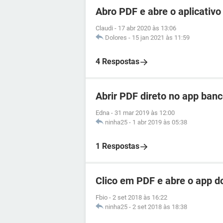
Abro PDF e abre o aplicativ
Claudi
-
17 abr 2020 às 13:06
Dolores
-
15 jan 2021 às 11:59
4 Respostas
Abrir PDF direto no app ban
Edna
-
31 mar 2019 às 12:00
ninha25
-
1 abr 2019 às 05:38
1 Respostas
Clico em PDF e abre o app d
Fbio
-
2 set 2018 às 16:22
ninha25
-
2 set 2018 às 18:38