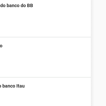
o do banco do BB
co
o banco Itau