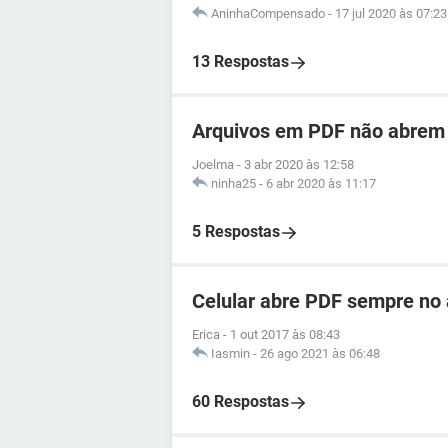
AninhaCompensado
-
17 jul 2020 às 07:23
13 Respostas
Arquivos em PDF não abrem 
Joelma
-
3 abr 2020 às 12:58
ninha25
-
6 abr 2020 às 11:17
5 Respostas
Celular abre PDF sempre no 
Erica
-
1 out 2017 às 08:43
Iasmin
-
26 ago 2021 às 06:48
60 Respostas