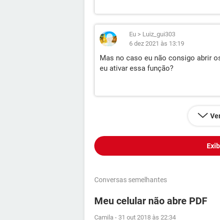
Eu
>
Luiz_gui303
6 dez 2021 às 13:19
Mas no caso eu não consigo abrir o
eu ativar essa função?
Ver
Exib
Conversas semelhantes
Meu celular não abre PDF
Camila
-
31 out 2018 às 22:34