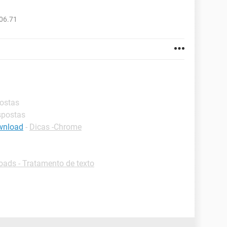
06.71
postas
spostas
wnload
-
Dicas -Chrome
ads - Tratamento de texto