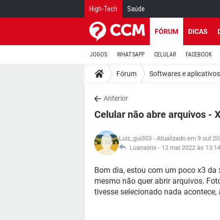
High-Tech
Saúde
FÓRUM
DICAS
JOGOS
WHATSAPP
CELULAR
FACEBOOK
Fórum
Softwares e aplicativos
Anterior
Celular não abre arquivos -
Luiz_gui303
- Atualizado em 9 out 2
Luanaiiris -
12 mai 2022 às 13:1
Bom dia, estou com um poco x3 da x
mesmo não quer abrir arquivos. Foto
tivesse selecionado nada acontece,