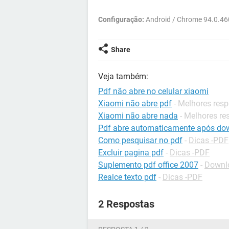
Configuração:
Android / Chrome 94.0.46
Share
Veja também:
Pdf não abre no celular xiaomi
Xiaomi não abre pdf
- Melhores res
Xiaomi não abre nada
- Melhores re
Pdf abre automaticamente após do
Como pesquisar no pdf
-
Dicas -PDF
Excluir pagina pdf
-
Dicas -PDF
Suplemento pdf office 2007
-
Downlo
Realce texto pdf
-
Dicas -PDF
2 Respostas