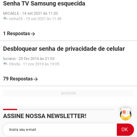
Senha TV Samsung esquecida
MICAELE
-
14 set 2021 às 11:20
ninha25
-
15 set 2021 às 11:49
1 Respostas
Desbloquear senha de privacidade de celular
luciano
-
25 fev 2014 às 21:03
Olinda
-
11 nov 2019 às 19:05
79 Respostas
ASSINE NOSSA NEWSLETTER!