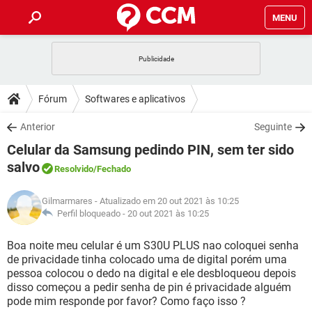
MENU
INÍCIO
JOGOS
WHATSAPP
DICAS
Fórum
Softwares e aplicativos
CELULAR
FACEBOOK
JOGOS
WHATSAPP
DOWNLOADS
Anterior
Seguinte
OUTLOOK
EXCEL
CELULAR
FACEBOOK
Celular da Samsung pedindo PIN, sem ter sido
INSTAGRAM
JOGOS
GMAIL
WHATSAPP
FÓRUM
OUTLOOK
EXCEL
salvo
Resolvido
/Fechado
GUIA DE COMPRAS
CELULAR
FACEBOOK
INSTAGRAM
JOGOS
GMAIL
WHATSAPP
GLOSSÁRIO
OUTLOOK
EXCEL
Gilmarmares
- Atualizado em 20 out 2021 às 10:25
GUIA DE COMPRAS
CELULAR
FACEBOOK
Perfil bloqueado -
20 out 2021 às 10:25
INSTAGRAM
JOGOS
GMAIL
WHATSAPP
OUTLOOK
EXCEL
Boa noite meu celular é um S30U PLUS nao coloquei senha
GUIA DE COMPRAS
CELULAR
FACEBOOK
INSTAGRAM
GMAIL
de privacidade tinha colocado uma de digital porém uma
OUTLOOK
EXCEL
pessoa colocou o dedo na digital e ele desbloqueou depois
GUIA DE COMPRAS
disso começou a pedir senha de pin é privacidade alguém
INSTAGRAM
GMAIL
pode mim responde por favor? Como faço isso ?