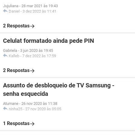
Jujuliana
-
28 mar 2021 às 19:43
Daniel
-
3 dez 2022 às 11:41
2 Respostas
Celulat formatado ainda pede PIN
Gabriela
-
3 jun 2020 às 19:45
Kalleb
-
7 dez 2022 às 17:59
2 Respostas
Assunto de desbloqueio de TV Samsung -
senha esquecida
Atumane
-
26 nov 2020 às 11:38
ninha25
-
27 nov 2020 às 05:05
1 Respostas