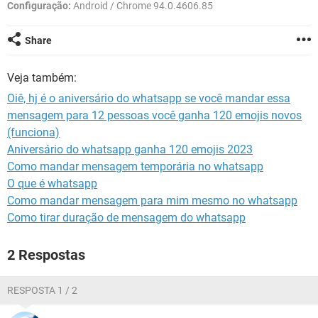
GUIA DE COMPRAS
Configuração:
Android / Chrome 94.0.4606.85
Share
Veja também:
Oiê, hj é o aniversário do whatsapp se você mandar essa
mensagem para 12 pessoas você ganha 120 emojis novos
(funciona)
Aniversário do whatsapp ganha 120 emojis 2023
Como mandar mensagem temporária no whatsapp
O que é whatsapp
Como mandar mensagem para mim mesmo no whatsapp
Como tirar duração de mensagem do whatsapp
2 Respostas
RESPOSTA 1 / 2