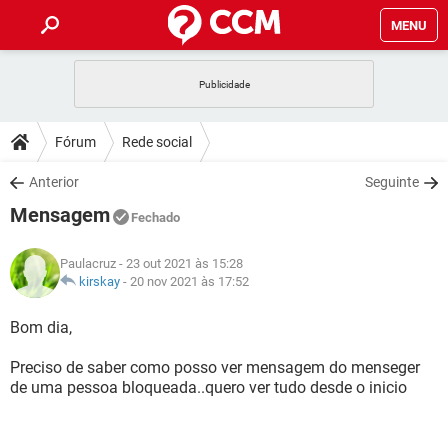
MENU
INÍCIO
JOGOS
WHATSAPP
DICAS
Fórum
Rede social
CELULAR
FACEBOOK
JOGOS
WHATSAPP
DOWNLOADS
Anterior
Seguinte
OUTLOOK
EXCEL
CELULAR
FACEBOOK
Mensagem
INSTAGRAM
JOGOS
GMAIL
WHATSAPP
Fechado
FÓRUM
OUTLOOK
EXCEL
GUIA DE COMPRAS
CELULAR
FACEBOOK
Paulacruz
- 23 out 2021 às 15:28
INSTAGRAM
JOGOS
GMAIL
WHATSAPP
GLOSSÁRIO
kirskay
-
20 nov 2021 às 17:52
OUTLOOK
EXCEL
GUIA DE COMPRAS
CELULAR
FACEBOOK
INSTAGRAM
JOGOS
GMAIL
WHATSAPP
Bom dia,
OUTLOOK
EXCEL
GUIA DE COMPRAS
CELULAR
FACEBOOK
Preciso de saber como posso ver mensagem do menseger
INSTAGRAM
GMAIL
de uma pessoa bloqueada..quero ver tudo desde o inicio
OUTLOOK
EXCEL
GUIA DE COMPRAS
INSTAGRAM
GMAIL