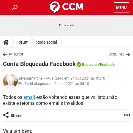
MENU
INÍCIO
JOGOS
WHATSAPP
DICAS
Fórum
Rede social
CELULAR
FACEBOOK
JOGOS
WHATSAPP
DOWNLOADS
Anterior
Seguinte
OUTLOOK
EXCEL
CELULAR
FACEBOOK
Conta Bloqueada Facebook
INSTAGRAM
JOGOS
GMAIL
WHATSAPP
Resolvido
/Fechado
FÓRUM
OUTLOOK
EXCEL
GUIA DE COMPRAS
CELULAR
FACEBOOK
SilvanaMartine
- Atualizado em 24 out 2021 às 05:10
INSTAGRAM
JOGOS
GMAIL
WHATSAPP
GLOSSÁRIO
Perfil bloqueado -
24 out 2021 às 05:10
OUTLOOK
EXCEL
GUIA DE COMPRAS
CELULAR
FACEBOOK
INSTAGRAM
JOGOS
GMAIL
WHATSAPP
Todos os
email
estão voltando esses que vc listou não
OUTLOOK
EXCEL
existe e retorna como emails invalidos
GUIA DE COMPRAS
CELULAR
FACEBOOK
INSTAGRAM
GMAIL
OUTLOOK
EXCEL
Share
GUIA DE COMPRAS
INSTAGRAM
GMAIL
Veja também: