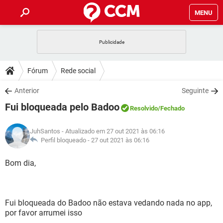
MENU
INÍCIO
JOGOS
WHATSAPP
DICAS
Fórum
Rede social
CELULAR
FACEBOOK
JOGOS
WHATSAPP
DOWNLOADS
Anterior
Seguinte
OUTLOOK
EXCEL
CELULAR
FACEBOOK
Fui bloqueada pelo Badoo
INSTAGRAM
JOGOS
GMAIL
WHATSAPP
Resolvido
/Fechado
FÓRUM
OUTLOOK
EXCEL
GUIA DE COMPRAS
CELULAR
FACEBOOK
JuhSantos
- Atualizado em 27 out 2021 às 06:16
INSTAGRAM
JOGOS
GMAIL
WHATSAPP
GLOSSÁRIO
Perfil bloqueado -
27 out 2021 às 06:16
OUTLOOK
EXCEL
GUIA DE COMPRAS
CELULAR
FACEBOOK
INSTAGRAM
JOGOS
GMAIL
WHATSAPP
Bom dia,
OUTLOOK
EXCEL
GUIA DE COMPRAS
CELULAR
FACEBOOK
INSTAGRAM
GMAIL
OUTLOOK
EXCEL
GUIA DE COMPRAS
Fui bloqueada do Badoo não estava vedando nada no app,
INSTAGRAM
GMAIL
por favor arrumei isso