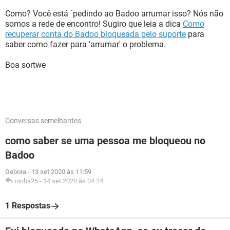
Como? Você está ´pedindo ao Badoo arrumar isso? Nós não
somos a rede de encontro! Sugiro que leia a dica
Como
recuperar conta do Badoo bloqueada pelo suporte
para
saber como fazer para 'arrumar' o problema.
Boa sortwe
Conversas semelhantes
como saber se uma pessoa me bloqueou no
Badoo
Debora
-
13 set 2020 às 11:59
ninha25
-
14 set 2020 às 04:24
1 Respostas