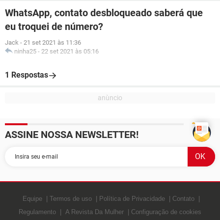
WhatsApp, contato desbloqueado saberá que
eu troquei de número?
Jack
-
21 set 2021 às 11:36
ninha25
-
22 set 2021 às 05:16
1 Respostas
ASSINE NOSSA NEWSLETTER!
Equipe
Termos de uso
Política de Privacidade
Contato
Regulamento
A Revista Da Mulher
Configuração de cookies