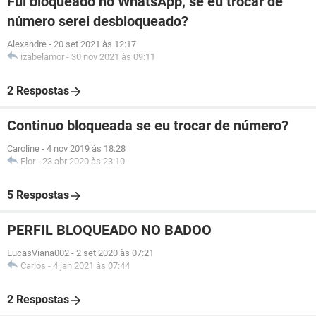
Fui bloqueado no WhatsApp, se eu trocar de
número serei desbloqueado?
Alexandre
-
20 set 2021 às 12:17
izabelamor
-
30 nov 2021 às 09:11
2 Respostas
Continuo bloqueada se eu trocar de número?
Caroline
-
4 nov 2019 às 18:28
Flor
-
23 abr 2020 às 23:10
5 Respostas
PERFIL BLOQUEADO NO BADOO
LucasViana002
-
2 set 2020 às 07:21
Carlos
-
4 jan 2021 às 07:44
2 Respostas