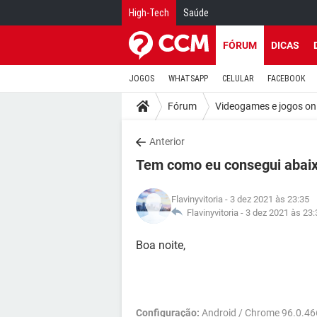
High-Tech
Saúde
FÓRUM
DICAS
JOGOS
WHATSAPP
CELULAR
FACEBOOK
Fórum
Videogames e jogos on
Anterior
Tem como eu consegui abai
Flavinyvitoria
- 3 dez 2021 às 23:35
Flavinyvitoria -
3 dez 2021 às 23:
Boa noite,
Configuração:
Android / Chrome 96.0.46