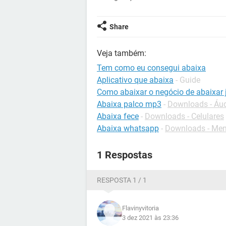
Share
Veja também:
Tem como eu consegui abaixa
Aplicativo que abaixa
- Guide
Como abaixar o negócio de abaixar 
Abaixa palco mp3
-
Downloads - Áu
Abaixa fece
-
Downloads - Celulares
Abaixa whatsapp
-
Downloads - Men
1 Respostas
RESPOSTA 1 / 1
Flavinyvitoria
3 dez 2021 às 23:36