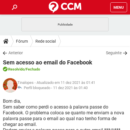
MENU
INÍCIO
JOGOS
WHATSAPP
DICAS
Fórum
Rede social
CELULAR
FACEBOOK
JOGOS
WHATSAPP
DOWNLOADS
Anterior
Seguinte
OUTLOOK
EXCEL
CELULAR
FACEBOOK
Sem acesso ao email do Facebook
INSTAGRAM
JOGOS
GMAIL
WHATSAPP
FÓRUM
OUTLOOK
EXCEL
Resolvido
/Fechado
GUIA DE COMPRAS
CELULAR
FACEBOOK
INSTAGRAM
JOGOS
GMAIL
WHATSAPP
GLOSSÁRIO
OUTLOOK
Tinalopes
- Atualizado em 11 dez 2021 às 01:41
EXCEL
GUIA DE COMPRAS
CELULAR
FACEBOOK
Perfil bloqueado -
11 dez 2021 às 01:40
INSTAGRAM
JOGOS
GMAIL
WHATSAPP
OUTLOOK
EXCEL
Bom dia,
GUIA DE COMPRAS
CELULAR
FACEBOOK
Sem saber como perdi o acesso à palavra passe do
INSTAGRAM
GMAIL
Facebook. O problema coloca se quanto me enviam a nova
OUTLOOK
EXCEL
GUIA DE COMPRAS
palavra passe para o email ao qual nao tenho forma de
INSTAGRAM
GMAIL
chegar ao email.