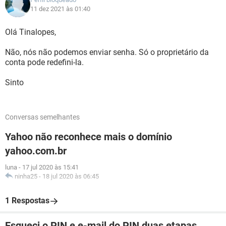
11 dez 2021 às 01:40
Olá Tinalopes,
Não, nós não podemos enviar senha. Só o proprietário da
conta pode redefini-la.
Sinto
Conversas semelhantes
Yahoo não reconhece mais o domínio
yahoo.com.br
luna
-
17 jul 2020 às 15:41
ninha25
-
18 jul 2020 às 06:45
1 Respostas
Esqueci o PIN e e-mail do PIN duas etapas