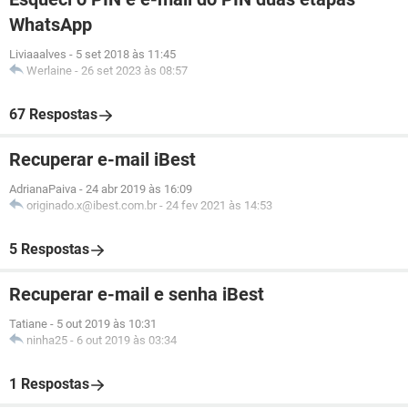
WhatsApp
Liviaaalves
-
5 set 2018 às 11:45
Werlaine
-
26 set 2023 às 08:57
67 Respostas
Recuperar e-mail iBest
AdrianaPaiva
-
24 abr 2019 às 16:09
originado.x@ibest.com.br
-
24 fev 2021 às 14:53
5 Respostas
Recuperar e-mail e senha iBest
Tatiane
-
5 out 2019 às 10:31
ninha25
-
6 out 2019 às 03:34
1 Respostas