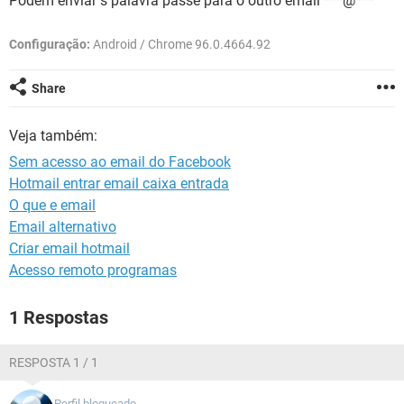
Podem enviar s palavra passe para o outro email ***@***
GUIA DE COMPRAS
Configuração:
Android / Chrome 96.0.4664.92
Share
Veja também:
Sem acesso ao email do Facebook
Hotmail entrar email caixa entrada
O que e email
Email alternativo
Criar email hotmail
Acesso remoto programas
1 Respostas
RESPOSTA 1 / 1
Perfil bloqueado