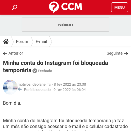
MENU
INÍCIO
JOGOS
WHATSAPP
DICAS
Fórum
E-mail
CELULAR
FACEBOOK
JOGOS
WHATSAPP
DOWNLOADS
Anterior
Seguinte
OUTLOOK
EXCEL
CELULAR
FACEBOOK
Minha conta do Instagram foi bloqueada
INSTAGRAM
JOGOS
GMAIL
WHATSAPP
FÓRUM
OUTLOOK
EXCEL
temporária
Fechado
GUIA DE COMPRAS
CELULAR
FACEBOOK
INSTAGRAM
JOGOS
GMAIL
WHATSAPP
GLOSSÁRIO
OUTLOOK
EXCEL
motivos_deolane_fc
- 8 fev 2022 às 23:38
GUIA DE COMPRAS
CELULAR
FACEBOOK
Perfil bloqueado -
9 fev 2022 às 06:04
INSTAGRAM
JOGOS
GMAIL
WHATSAPP
OUTLOOK
EXCEL
Bom dia,
GUIA DE COMPRAS
CELULAR
FACEBOOK
INSTAGRAM
GMAIL
OUTLOOK
EXCEL
GUIA DE COMPRAS
Minha conta do Instagram foi bloqueada temporária já faz
INSTAGRAM
GMAIL
um mês não consigo acessar o e-mail e o celular cadastrado