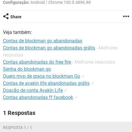
GUIA DE COMPRAS
Configuração:
Android / Chrome 100.0.4896.88
Share
Veja também:
Contas de blockman go abandonadas
Contas de blockman go abandonadas grátis
- Melhores
respostas
Contas abandonadas do free fire
- Melhores respostas
Senha do blockman go
Quero mvp de graça no blockman Go
✓
Contas de avakin life abandonadas grátis
✓
Doação de conta Avakin Life
✓
Contas abandonadas ff facebook
✓
1 Respostas
RESPOSTA 1 / 1