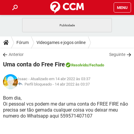
MENU
INÍCIO
JOGOS
WHATSAPP
DICAS
Fórum
Videogames e jogos online
CELULAR
FACEBOOK
JOGOS
WHATSAPP
DOWNLOADS
Anterior
Seguinte
OUTLOOK
EXCEL
CELULAR
FACEBOOK
Uma conta do Free Fire
INSTAGRAM
JOGOS
GMAIL
WHATSAPP
Resolvido
/Fechado
FÓRUM
OUTLOOK
EXCEL
GUIA DE COMPRAS
CELULAR
FACEBOOK
Isaac
- Atualizado em 14 abr 2022 às 03:37
INSTAGRAM
JOGOS
GMAIL
WHATSAPP
GLOSSÁRIO
Perfil bloqueado -
14 abr 2022 às 03:37
OUTLOOK
EXCEL
GUIA DE COMPRAS
CELULAR
FACEBOOK
INSTAGRAM
JOGOS
GMAIL
WHATSAPP
Bom dia,
OUTLOOK
EXCEL
Oi pessoal vcs podem me dar uma conta do FREE FIRE não
GUIA DE COMPRAS
CELULAR
FACEBOOK
precisa ser tão gemada cualquer coisa vou deixar meu
INSTAGRAM
GMAIL
numero do Whatsapp aqui 559571407107
OUTLOOK
EXCEL
GUIA DE COMPRAS
INSTAGRAM
GMAIL