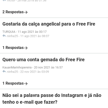
Victor
-
28 mai 2018 às 07:36
2 Respostas
Gostaria da calça angelical para o Free Fire
TURQUIA
-
11 ago 2021 às 00:17
ninha25
-
11 ago 2021 às 08:07
1 Respostas
Quero uma conta gemada do Free Fire
KauanMarinhopereira
-
20 nov 2021 às 16:57
ninha25
-
22 nov 2021 às 03:09
1 Respostas
Não sei a palavra passe do Instagram e já não
tenho o e-mail que fazer?