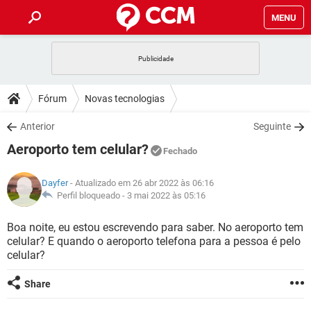
MENU
INÍCIO
JOGOS
WHATSAPP
DICAS
Fórum
Novas tecnologias
CELULAR
FACEBOOK
JOGOS
WHATSAPP
DOWNLOADS
Anterior
Seguinte
OUTLOOK
EXCEL
CELULAR
FACEBOOK
Aeroporto tem celular?
INSTAGRAM
JOGOS
GMAIL
WHATSAPP
Fechado
FÓRUM
OUTLOOK
EXCEL
GUIA DE COMPRAS
CELULAR
FACEBOOK
Dayfer
- Atualizado em 26 abr 2022 às 06:16
INSTAGRAM
JOGOS
GMAIL
WHATSAPP
GLOSSÁRIO
Perfil bloqueado -
3 mai 2022 às 05:16
OUTLOOK
EXCEL
GUIA DE COMPRAS
CELULAR
FACEBOOK
INSTAGRAM
JOGOS
GMAIL
WHATSAPP
Boa noite, eu estou escrevendo para saber. No aeroporto tem
OUTLOOK
EXCEL
celular? E quando o aeroporto telefona para a pessoa é pelo
GUIA DE COMPRAS
CELULAR
FACEBOOK
celular?
INSTAGRAM
GMAIL
OUTLOOK
EXCEL
GUIA DE COMPRAS
Share
INSTAGRAM
GMAIL