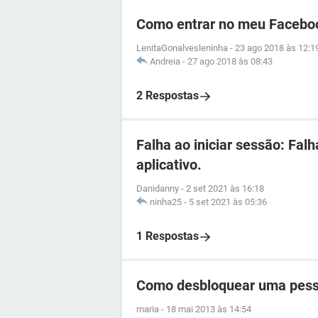
Como entrar no meu Facebo
LenitaGonalvesleninha
-
23 ago 2018 às 12:1
Andreia
-
27 ago 2018 às 08:43
2 Respostas
Falha ao iniciar sessão: Fal
aplicativo.
Danidanny
-
2 set 2021 às 16:18
ninha25
-
5 set 2021 às 05:36
1 Respostas
Como desbloquear uma pess
maria
-
18 mai 2013 às 14:54