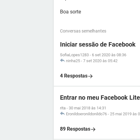
Boa sorte
Conversas semelhantes
Iniciar sessão de Facebook
SofiaLopes1283
-
6 set 2020 às 08:36
ninha25
-
7 set 2020 às 05:42
4 Respostas
Entrar no meu Facebook Lite
rita
-
30 mai 2018 às 14:31
Eronildoeronildonildo76
-
25 mai 2019 às 0
89 Respostas