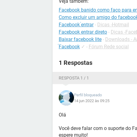
Veja também:
Facebook banido como faço para ent
Como excluir um amigo do faceboo
Facebook ́entrar
-
Dicas -Hotmail
Facebook entrar direto
-
Dicas -Face
Baixar facebook lite
-
Downloads - A
́Facebook
✓
-
Fórum Rede social
1 Respostas
RESPOSTA 1 / 1
Perfil bloqueado
14 jun 2022 às 09:25
Olá
Você deve falar com o suporte do Fa
espere muito!