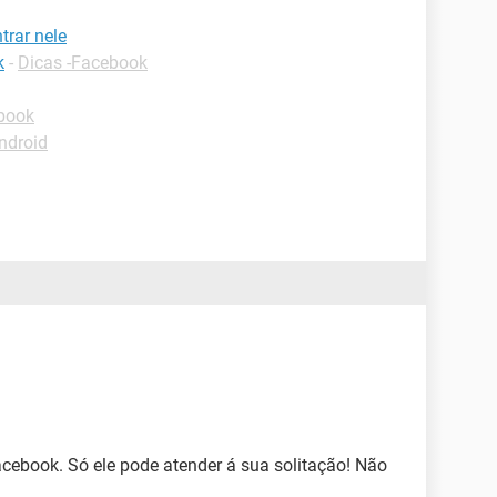
rar nele
k
-
Dicas -Facebook
book
ndroid
cebook. Só ele pode atender á sua solitação! Não