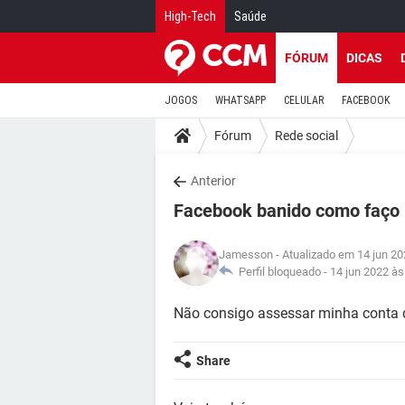
High-Tech
Saúde
FÓRUM
DICAS
JOGOS
WHATSAPP
CELULAR
FACEBOOK
Fórum
Rede social
Anterior
Facebook banido como faço p
Jamesson
- Atualizado em 14 jun 20
Perfil bloqueado -
14 jun 2022 às
Não consigo assessar minha conta
Share