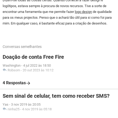
Dizem-se todas as coisas certas. Quando comecei a fazer design e
logótipos, estava sempre à procura de novos recursos. Tive a sorte de
encontrar uma ferramenta que me permite fazer
logo design
de qualidade
para os meus projectos. Penso que o achará tão útil para si como foi para
mim. Em qualquer caso, é bastante eficaz para a criação de desenhos.
Conversas semelhantes
Doação de conta Free Fire
Washington
-
4 jul 2022 às 18:50
Robsom
-
20 out 2023 às 10:12
4 Respostas
Sem sinal de celular, tem como receber SMS?
Yas
-
3 nov 2019 às 20:05
ninha25
-
4 nov 2019 às 05:18