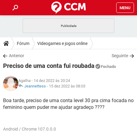
MENU
INÍCIO
JOGOS
WHATSAPP
DICAS
Fórum
Videogames e jogos online
CELULAR
FACEBOOK
JOGOS
WHATSAPP
DOWNLOADS
Anterior
Seguinte
OUTLOOK
EXCEL
CELULAR
FACEBOOK
Preciso de uma conta fui roubada
INSTAGRAM
JOGOS
GMAIL
WHATSAPP
Fechado
FÓRUM
OUTLOOK
EXCEL
GUIA DE COMPRAS
CELULAR
FACEBOOK
Agatha
- 14 dez 2022 às 20:24
INSTAGRAM
JOGOS
GMAIL
WHATSAPP
GLOSSÁRIO
Jeannettess
-
15 dez 2022 às 08:03
OUTLOOK
EXCEL
GUIA DE COMPRAS
CELULAR
FACEBOOK
INSTAGRAM
JOGOS
GMAIL
WHATSAPP
Boa tarde, preciso de uma conta level 30 pra cima focada no
OUTLOOK
EXCEL
feminino quem puder me ajudar agradeço ????
GUIA DE COMPRAS
CELULAR
FACEBOOK
INSTAGRAM
GMAIL
OUTLOOK
EXCEL
GUIA DE COMPRAS
INSTAGRAM
GMAIL
Android / Chrome 107.0.0.0