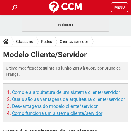
MENU
INÍCIO
JOGOS
WHATSAPP
DICAS
Glossário
Redes
Cliente/servidor
CELULAR
FACEBOOK
JOGOS
WHATSAPP
DOWNLOADS
Modelo Cliente/Servidor
OUTLOOK
EXCEL
CELULAR
FACEBOOK
INSTAGRAM
JOGOS
GMAIL
WHATSAPP
FÓRUM
Última modificação:
quinta 13 junho 2019 à 06:43
por Bruna de
OUTLOOK
EXCEL
GUIA DE COMPRAS
CELULAR
FACEBOOK
França.
INSTAGRAM
JOGOS
GMAIL
WHATSAPP
GLOSSÁRIO
OUTLOOK
EXCEL
GUIA DE COMPRAS
CELULAR
FACEBOOK
Como é a arquitetura de um sistema cliente/servidor
INSTAGRAM
JOGOS
GMAIL
WHATSAPP
OUTLOOK
EXCEL
Quais são as vantagens da arquitetura cliente/servidor
GUIA DE COMPRAS
CELULAR
FACEBOOK
Desvantagens do modelo cliente/servidor
INSTAGRAM
GMAIL
Como funciona um sistema cliente/servidor
OUTLOOK
EXCEL
GUIA DE COMPRAS
INSTAGRAM
GMAIL