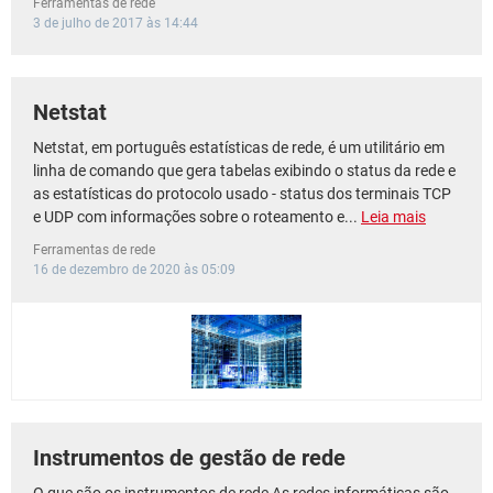
Ferramentas de rede
GUIA DE COMPRAS
3 de julho de 2017 às 14:44
Netstat
Netstat, em português estatísticas de rede, é um utilitário em
linha de comando que gera tabelas exibindo o status da rede e
as estatísticas do protocolo usado - status dos terminais TCP
e UDP com informações sobre o roteamento e...
Leia mais
Ferramentas de rede
16 de dezembro de 2020 às 05:09
Instrumentos de gestão de rede