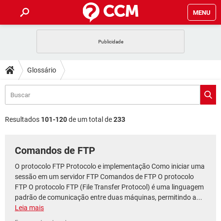
MENU
INÍCIO
JOGOS
WHATSAPP
DICAS
Glossário
CELULAR
FACEBOOK
JOGOS
WHATSAPP
DOWNLOADS
OUTLOOK
EXCEL
CELULAR
FACEBOOK
INSTAGRAM
JOGOS
GMAIL
WHATSAPP
FÓRUM
OUTLOOK
EXCEL
Resultados
101-120
de um total de
233
GUIA DE COMPRAS
CELULAR
FACEBOOK
INSTAGRAM
JOGOS
GMAIL
WHATSAPP
GLOSSÁRIO
OUTLOOK
EXCEL
Comandos de FTP
GUIA DE COMPRAS
CELULAR
FACEBOOK
INSTAGRAM
JOGOS
GMAIL
WHATSAPP
OUTLOOK
EXCEL
O protocolo FTP Protocolo e implementação Como iniciar uma
GUIA DE COMPRAS
CELULAR
FACEBOOK
sessão em um servidor FTP Comandos de FTP O protocolo
INSTAGRAM
GMAIL
FTP O protocolo FTP (File Transfer Protocol) é uma linguagem
OUTLOOK
EXCEL
padrão de comunicação entre duas máquinas, permitindo a...
GUIA DE COMPRAS
INSTAGRAM
Leia mais
GMAIL