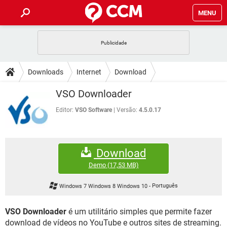
MENU
INÍCIO
JOGOS
WHATSAPP
DICAS
Downloads
Internet
Download
CELULAR
FACEBOOK
JOGOS
WHATSAPP
DOWNLOADS
VSO Downloader
OUTLOOK
EXCEL
CELULAR
FACEBOOK
INSTAGRAM
JOGOS
GMAIL
WHATSAPP
Editor:
VSO Software
Versão:
4.5.0.17
FÓRUM
OUTLOOK
EXCEL
GUIA DE COMPRAS
CELULAR
FACEBOOK
INSTAGRAM
JOGOS
GMAIL
WHATSAPP
GLOSSÁRIO
OUTLOOK
EXCEL
Download
GUIA DE COMPRAS
CELULAR
FACEBOOK
INSTAGRAM
JOGOS
GMAIL
WHATSAPP
Demo
(17,53 MB)
OUTLOOK
EXCEL
GUIA DE COMPRAS
CELULAR
FACEBOOK
Windows 7 Windows 8 Windows 10
-
Português
INSTAGRAM
GMAIL
OUTLOOK
EXCEL
GUIA DE COMPRAS
VSO Downloader
é um utilitário simples que permite fazer
INSTAGRAM
GMAIL
download de vídeos no YouTube e outros sites de streaming.