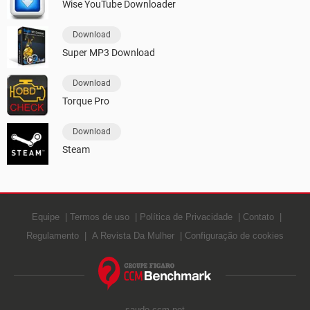
Wise YouTube Downloader
Download
Super MP3 Download
Download
Torque Pro
Download
Steam
Equipe
Termos de uso
Política de Privacidade
Contato
Regulamento
A Revista Da Mulher
Configuração de cookies
saude.ccm.net