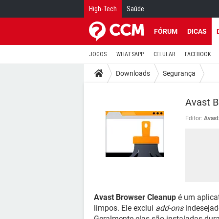
High-Tech
Saúde
FÓRUM
DICAS
JOGOS
WHATSAPP
CELULAR
FACEBOOK
Downloads
Segurança
Avast B
Editor:
Avast
Avast Browser Cleanup
é um aplica
limpos. Ele exclui
add-ons
indesejad
Geralmente elas são instaladas dura