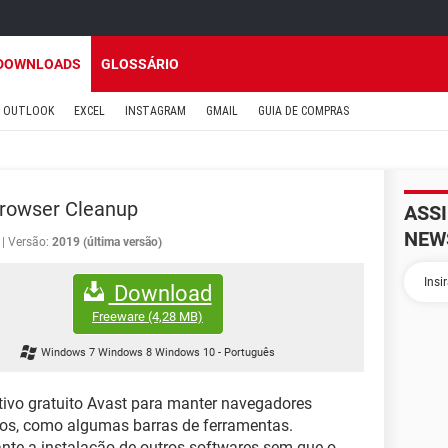
DOWNLOADS
GLOSSÁRIO
OUTLOOK
EXCEL
INSTAGRAM
GMAIL
GUIA DE COMPRAS
rowser Cleanup
ASS
NEW
Versão:
2019 (última versão)
Download
Freeware
(4,28 MB)
Windows 7 Windows 8 Windows 10
-
Português
tivo gratuito Avast para manter navegadores
os, como algumas barras de ferramentas.
nte a instalação de outros softwares sem que o