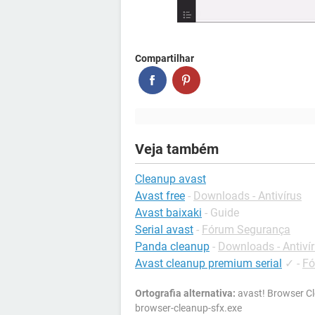
Compartilhar
Veja também
Cleanup avast
Avast free
-
Downloads - Antivírus
Avast baixaki
- Guide
Serial avast
-
Fórum Segurança
Panda cleanup
-
Downloads - Antiví
Avast cleanup premium serial
✓
-
Fó
Ortografia alternativa:
avast! Browser Cl
browser-cleanup-sfx.exe