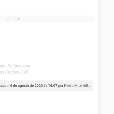
cas -Outlook.com
as -Outlook 365
icação:
6 de agosto de 2020 às 16:07
por
Pedro Muxfeldt
.