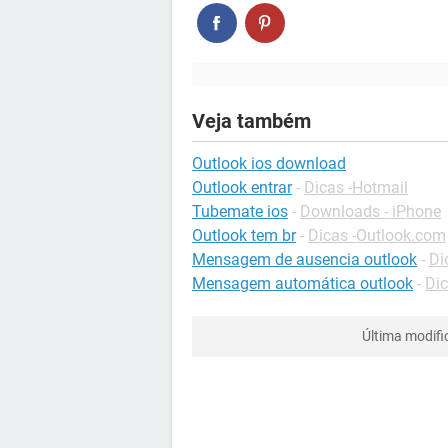
Veja também
Outlook ios download
Outlook entrar
-
Dicas -Hotmail
Tubemate ios
-
Downloads - iPhone
Outlook tem br
-
Dicas -Outlook.com
Mensagem de ausencia outlook
-
Di
Mensagem automática outlook
-
Dic
Última modif