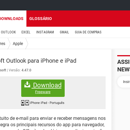
DOWNLOADS
GLOSSÁRIO
OUTLOOK
EXCEL
INSTAGRAM
GMAIL
GUIA DE COMPRAS
res
Apple
ft Outlook para iPhone e iPad
ASS
NEW
soft
Versão:
4.47.0
Download
Freeware
iPhone iPad
-
Português
tuito de e-mail para enviar e receber mensagens nos
tegra os principais recursos do app para navegador,