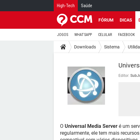
High-Tech
Saúde
FÓRUM
DICAS
JOGOS
WHATSAPP
CELULAR
FACEBOOK
Downloads
Sistema
Utilid
Univers
Editor:
SubJ
O
Universal Media Server
é um serv
regularmente, ele tem mais recursos
compatível com vários dispositivos, 