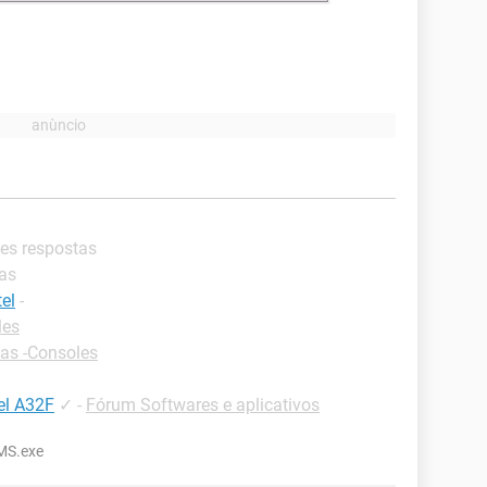
res respostas
tas
el
-
les
as -Consoles
tel A32F
✓
-
Fórum Softwares e aplicativos
MS.exe