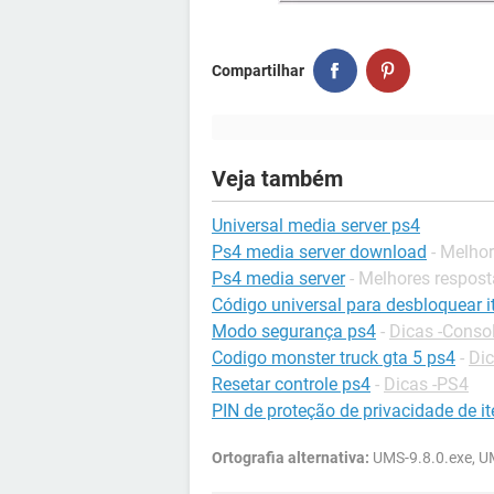
Compartilhar
Veja também
Universal media server ps4
Ps4 media server download
- Melho
Ps4 media server
- Melhores respos
Código universal para desbloquear it
Modo segurança ps4
-
Dicas -Conso
Codigo monster truck gta 5 ps4
-
Dic
Resetar controle ps4
-
Dicas -PS4
PIN de proteção de privacidade de i
Ortografia alternativa:
UMS-9.8.0.exe, U