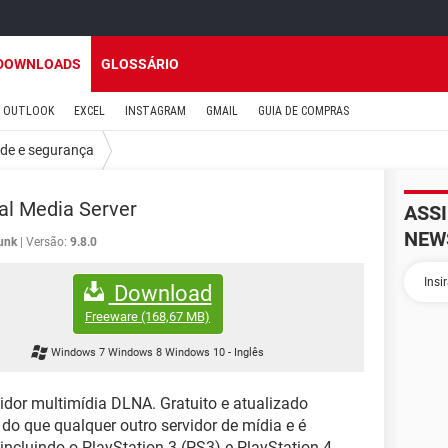
DOWNLOADS
GLOSSÁRIO
OUTLOOK
EXCEL
INSTAGRAM
GMAIL
GUIA DE COMPRAS
ade e segurança
al Media Server
ASS
NEW
unk
Versão:
9.8.0
Download
Freeware
(168,67 MB)
Windows 7 Windows 8 Windows 10
-
Inglês
idor multimídia DLNA. Gratuito e atualizado
 do que qualquer outro servidor de mídia e é
incluindo o PlayStation 3 (PS3) e PlayStation 4