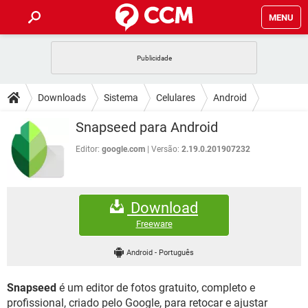
MENU
INÍCIO
JOGOS
WHATSAPP
DICAS
Downloads
Sistema
Celulares
Android
CELULAR
FACEBOOK
JOGOS
WHATSAPP
DOWNLOADS
Snapseed para Android
OUTLOOK
EXCEL
CELULAR
FACEBOOK
INSTAGRAM
JOGOS
GMAIL
WHATSAPP
Editor:
google.com
Versão:
2.19.0.201907232
FÓRUM
OUTLOOK
EXCEL
GUIA DE COMPRAS
CELULAR
FACEBOOK
INSTAGRAM
JOGOS
GMAIL
WHATSAPP
GLOSSÁRIO
OUTLOOK
EXCEL
Download
GUIA DE COMPRAS
CELULAR
FACEBOOK
INSTAGRAM
JOGOS
GMAIL
WHATSAPP
Freeware
OUTLOOK
EXCEL
GUIA DE COMPRAS
CELULAR
FACEBOOK
Android
-
Português
INSTAGRAM
GMAIL
OUTLOOK
EXCEL
GUIA DE COMPRAS
Snapseed
é um editor de fotos gratuito, completo e
INSTAGRAM
GMAIL
profissional, criado pelo Google, para retocar e ajustar