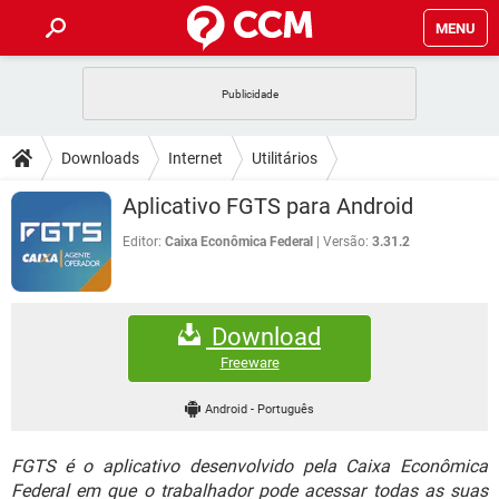
MENU
INÍCIO
JOGOS
WHATSAPP
DICAS
Downloads
Internet
Utilitários
CELULAR
FACEBOOK
JOGOS
WHATSAPP
DOWNLOADS
Aplicativo FGTS para Android
OUTLOOK
EXCEL
CELULAR
FACEBOOK
INSTAGRAM
JOGOS
GMAIL
WHATSAPP
Editor:
Caixa Econômica Federal
Versão:
3.31.2
FÓRUM
OUTLOOK
EXCEL
GUIA DE COMPRAS
CELULAR
FACEBOOK
INSTAGRAM
JOGOS
GMAIL
WHATSAPP
GLOSSÁRIO
OUTLOOK
EXCEL
Download
GUIA DE COMPRAS
CELULAR
FACEBOOK
INSTAGRAM
JOGOS
GMAIL
WHATSAPP
Freeware
OUTLOOK
EXCEL
GUIA DE COMPRAS
CELULAR
FACEBOOK
Android
-
Português
INSTAGRAM
GMAIL
OUTLOOK
EXCEL
GUIA DE COMPRAS
FGTS é o aplicativo desenvolvido pela Caixa Econômica
INSTAGRAM
GMAIL
Federal em que o trabalhador pode acessar todas as suas