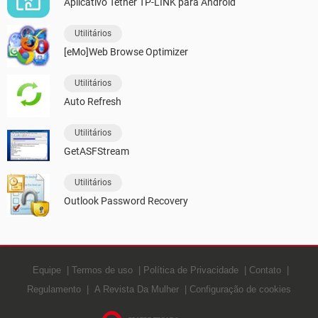
Aplicativo Tether TP-LINK para Android
Utilitários
[eMo]Web Browse Optimizer
Utilitários
Auto Refresh
Utilitários
GetASFStream
Utilitários
Outlook Password Recovery
Equipe
Termos de uso
Política de Privacidade
Contato
Regulamento
A Revista Da Mulher
Configuração de cookies