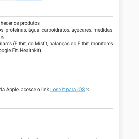
nhecer os produtos
os, proteínas, água, carboidratos, açúcares, medidas
is.
ares (Fitbit, do Misfit, balanças do Fitbit, monitores
gle Fit, Healthkit)
da Apple, acesse o link
Lose It para iOS
.