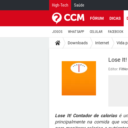
High-Tech
Saúde
FÓRUM
DICAS
JOGOS
WHATSAPP
CELULAR
FACEBOOK
Downloads
Internet
Vida p
Lose It
Editor:
FitNo
Lose It! Contador de calorias
é um
principalmente na comida que voc