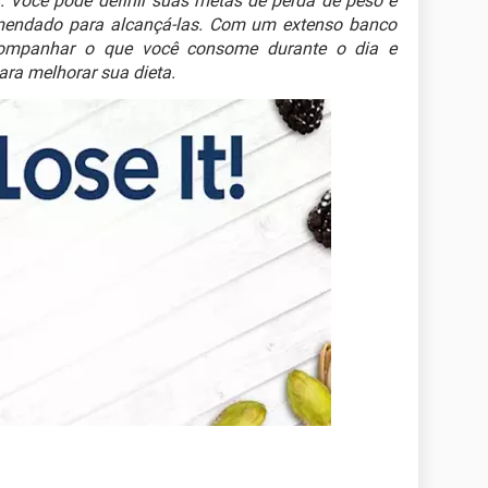
s. Você pode definir suas metas de perda de peso e
omendado para alcançá-las. Com um extenso banco
companhar o que você consome durante o dia e
ara melhorar sua dieta.