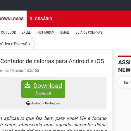
DOWNLOADS
GLOSSÁRIO
OUTLOOK
EXCEL
INSTAGRAM
GMAIL
GUIA DE COMPRAS
rática e Diversão
! Contador de calorias para Android e iOS
ASS
NEW
w, Inc.
Versão:
14.2.100
Download
Freeware
Android
-
Português
 aplicativo que faz bem para você! Ele é focado
ê come, oferecendo uma agenda alimentar diária