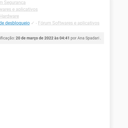
m Segurança
ares e aplicativos
Hardware
de desbloqueio
✓
-
Fórum Softwares e aplicativos
ificação:
20 de março de 2022 às 04:41
por
Ana Spadari
.