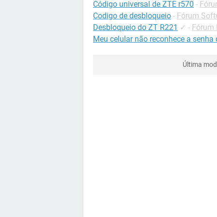
Código universal de ZTE r570
-
Fóru
Codigo de desbloqueio
-
Fórum Softw
Desbloqueio do ZT R221
✓
-
Fórum 
Meu celular não reconhece a senha 
Última mod