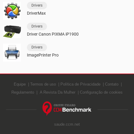
Drivers
DriverMax
Drivers
Driver Canon PIXMA iP1900
Drivers
ImagePrinter Pro
Equipe
Termos de uso
Política de Privacidade
Contato
Regulamento
A Revista Da Mulher
Configuração de cookies
saude.ccm.net