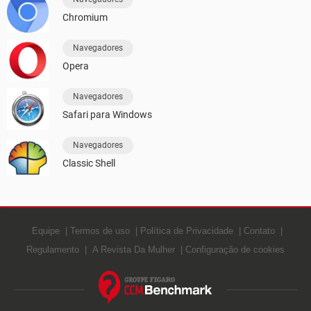
Chromium
Navegadores
Opera
Navegadores
Safari para Windows
Navegadores
Classic Shell
Equipe
Termos de uso
Política de Privacidade
Contato
Regulamento
A Revista Da Mulher
Configuração de cookies