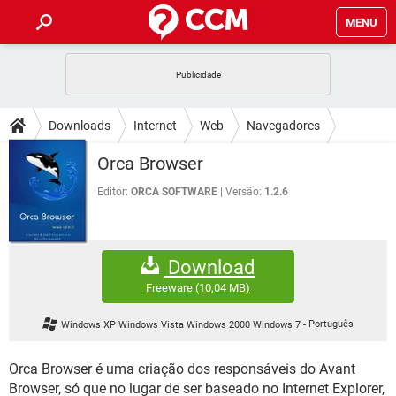
MENU
INÍCIO
JOGOS
WHATSAPP
DICAS
Downloads
Internet
Web
Navegadores
CELULAR
FACEBOOK
JOGOS
WHATSAPP
DOWNLOADS
Orca Browser
OUTLOOK
EXCEL
CELULAR
FACEBOOK
INSTAGRAM
JOGOS
GMAIL
WHATSAPP
Editor:
ORCA SOFTWARE
Versão:
1.2.6
FÓRUM
OUTLOOK
EXCEL
GUIA DE COMPRAS
CELULAR
FACEBOOK
INSTAGRAM
JOGOS
GMAIL
WHATSAPP
GLOSSÁRIO
OUTLOOK
EXCEL
Download
GUIA DE COMPRAS
CELULAR
FACEBOOK
INSTAGRAM
JOGOS
GMAIL
WHATSAPP
Freeware
(10,04 MB)
OUTLOOK
EXCEL
GUIA DE COMPRAS
CELULAR
FACEBOOK
Windows XP Windows Vista Windows 2000 Windows 7
-
Português
INSTAGRAM
GMAIL
OUTLOOK
EXCEL
GUIA DE COMPRAS
Orca Browser é uma criação dos responsáveis do Avant
INSTAGRAM
GMAIL
Browser, só que no lugar de ser baseado no Internet Explorer,