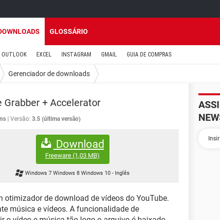
DOWNLOADS
GLOSSÁRIO
OUTLOOK
EXCEL
INSTAGRAM
GMAIL
GUIA DE COMPRAS
Gerenciador de downloads
 Grabber + Accelerator
ASS
NEW
ns
Versão:
3.5 (última versão)
Download
Freeware
(1,03 MB)
Windows 7 Windows 8 Windows 10
-
Inglês
 otimizador de download de vídeos do YouTube.
te música e vídeos. A funcionalidade de
r o vídeo e música tão logo o arquivo é baixado.