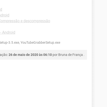
id
ndroid
Compressão e descompressão
- Android
tup-3.5.exe, YouTubeGrabberSetup.exe
cação:
26 de maio de 2020 às 06:10
por
Bruna de França
.