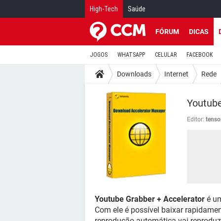
High-Tech
Saúde
FÓRUM
DICAS
JOGOS
WHATSAPP
CELULAR
FACEBOOK
Downloads
Internet
Rede
Youtube
Editor:
tenso
Youtube Grabber + Accelerator
é um
Com ele é possível baixar rapidamen
reprodução automática vai reproduzi